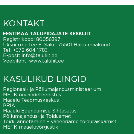
KONTAKT
EESTIMAA TALUPIDAJATE KESKLIIT
Registrikood: 80056397
Üksnurme tee 8, Saku, 75501 Harju maakond
Tel:
+372 604 1783
E-post:
info@taluliit.ee
Veebileht:
www.taluliit.ee
KASULIKUD LINGID
Regionaal- ja Põllumajandusministeerium
METK nõuandeteenistus
Maaelu Teadmuskeskus
PRIA
Maaelu Edendamise Sihtasutus
Põllumajandus- ja Toiduamet
Toidu annetamine – vähendame toiduraiskamist
METK maaeluvõrgustik