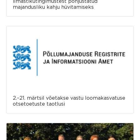
ilmastikutingimustest põhjustatud
majandusliku kahju hüvitamiseks
2.–21. märtsil võetakse vastu loomakasvatuse
otsetoetuste taotlusi