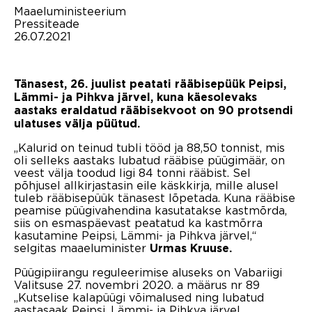
Maaeluministeerium
Pressiteade
26.07.2021
Tänasest, 26. juulist peatati rääbisepüük Peipsi,
Lämmi- ja Pihkva järvel, kuna käesolevaks
aastaks eraldatud rääbisekvoot on 90 protsendi
ulatuses välja püütud.
„Kalurid on teinud tubli tööd ja 88,50 tonnist, mis
oli selleks aastaks lubatud rääbise püügimäär, on
veest välja toodud ligi 84 tonni rääbist. Sel
põhjusel allkirjastasin eile käskkirja, mille alusel
tuleb rääbisepüük tänasest lõpetada. Kuna rääbise
peamise püügivahendina kasutatakse kastmõrda,
siis on esmaspäevast peatatud ka kastmõrra
kasutamine Peipsi, Lämmi- ja Pihkva järvel,“
selgitas maaeluminister
Urmas Kruuse.
Püügipiirangu reguleerimise aluseks on Vabariigi
Valitsuse 27. novembri 2020. a määrus nr 89
„Kutselise kalapüügi võimalused ning lubatud
aastasaak Peipsi, Lämmi- ja Pihkva järvel,