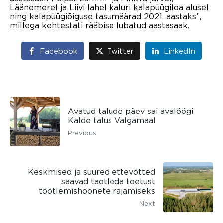
Läänemerel ja Liivi lahel kaluri kalapüügiloa alusel
ning kalapüügiõiguse tasumäärad 2021. aastaks”,
millega kehtestati rääbise lubatud aastasaak.
Facebook
Twitter
LinkedIn
Avatud talude päev sai avalöögi
Kalde talus Valgamaal
Previous
Keskmised ja suured ettevõtted
saavad taotleda toetust
töötlemishoonete rajamiseks
Next