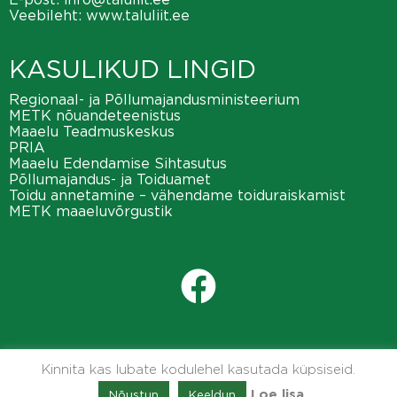
Veebileht:
www.taluliit.ee
KASULIKUD LINGID
Regionaal- ja Põllumajandusministeerium
METK nõuandeteenistus
Maaelu Teadmuskeskus
PRIA
Maaelu Edendamise Sihtasutus
Põllumajandus- ja Toiduamet
Toidu annetamine – vähendame toiduraiskamist
METK maaeluvõrgustik
Kinnita kas lubate kodulehel kasutada küpsiseid.
Nõustun
Keeldun
Loe lisa