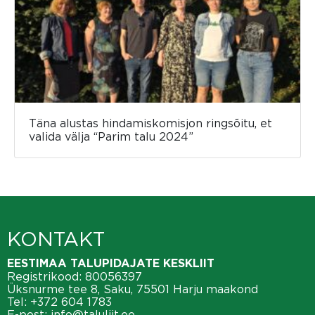
Täna alustas hindamiskomisjon ringsõitu, et
valida välja “Parim talu 2024”
KONTAKT
EESTIMAA TALUPIDAJATE KESKLIIT
Registrikood: 80056397
Üksnurme tee 8, Saku, 75501 Harju maakond
Tel:
+372 604 1783
E-post:
info@taluliit.ee