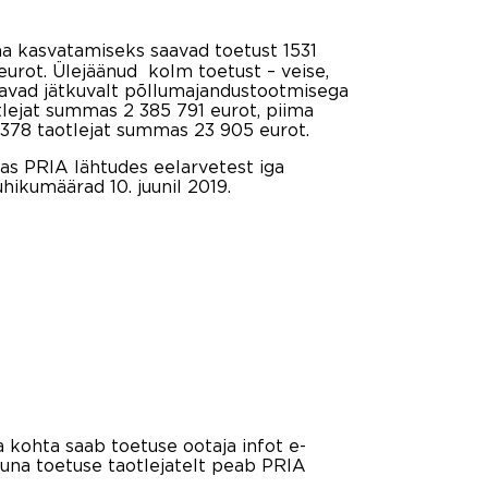
 kasvatamiseks saavad toetust 1531
rot. Ülejäänud kolm toetust – veise,
saavad jätkuvalt põllumajandustootmisega
tlejat summas 2 385 791 eurot, piima
378 taotlejat summas 23 905 eurot.
as PRIA lähtudes eelarvetest iga
hikumäärad 10. juunil 2019.
a kohta saab toetuse ootaja infot e-
kuna toetuse taotlejatelt peab PRIA