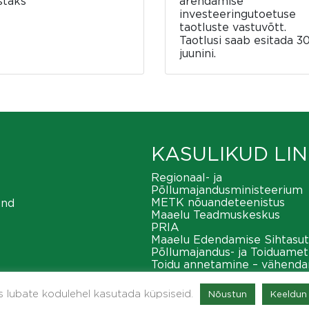
staks
arendamise
investeeringutoetuse
taotluste vastuvõtt.
Taotlusi saab esitada 30
juunini.
KASULIKUD LIN
Regionaal- ja
Põllumajandusministeerium
METK nõuandeteenistus
ond
Maaelu Teadmuskeskus
PRIA
Maaelu Edendamise Sihtasut
Põllumajandus- ja Toiduamet
Toidu annetamine – vähend
toiduraiskamist
METK maaeluvõrgustik
as lubate kodulehel kasutada küpsiseid.
Nõustun
Keeldun