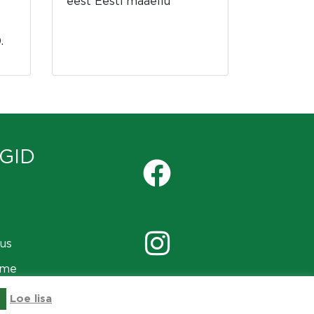
eest Eesti maaellu
.
GID
us
ame
Loe lisa