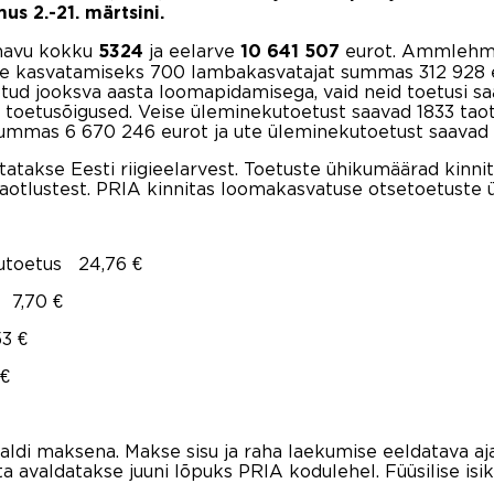
us 2.-21. märtsini.
änavu kokku
ja eelarve
eurot. Ammlehma
5324
10 641 507
te kasvatamiseks 700 lambakasvatajat summas 312 928 eu
eotud jooksva aasta loomapidamisega, vaid neid toetusi 
d toetusõigused. Veise üleminekutoetust saavad 1833 tao
summas 6 670 246 eurot ja ute üleminekutoetust saavad 
takse Eesti riigieelarvest.
Toetuste ühikumäärad
kinnit
taotlustest. PRIA kinnitas loomakasvatuse otsetoetuste ü
toetus 24,76 €
7,70 €
3 €
€
eraldi maksena. Makse sisu ja raha laekumise eeldatava aj
avaldatakse juuni lõpuks PRIA kodulehel. Füüsilise isi