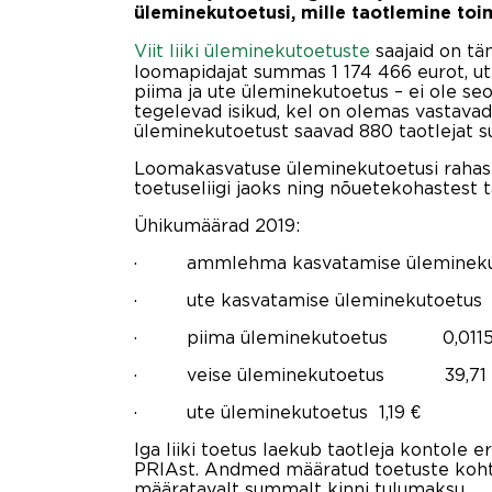
üleminekutoetusi, mille taotlemine toim
Viit liiki üleminekutoetuste
saajaid on t
loomapidajat summas 1 174 466 eurot, u
piima ja ute üleminekutoetus – ei ole s
tegelevad isikud, kel on olemas vastava
üleminekutoetust saavad 880 taotlejat 
Loomakasvatuse üleminekutoetusi rahasta
toetuseliigi jaoks ning nõuetekohastest 
Ühikumäärad 2019:
· ammlehma kasvatamise ülemineku
· ute kasvatamise üleminekutoetus 
· piima üleminekutoetus 0,0115
· veise üleminekutoetus 39,71 
· ute üleminekutoetus 1,19 €
Iga liiki toetus laekub taotleja kontole 
PRIAst. Andmed määratud toetuste kohta 
määratavalt summalt kinni tulumaksu.