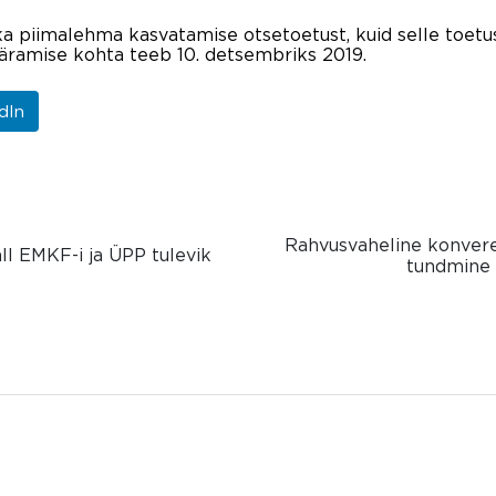
a piimalehma kasvatamise otsetoetust, kuid selle toetu
äramise kohta teeb 10. detsembriks 2019.
dIn
Rahvusvaheline konveren
ll EMKF-i ja ÜPP tulevik
tundmine 