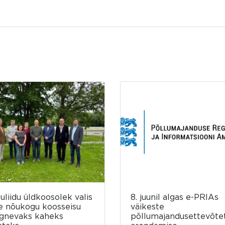
luliidu üldkoosolek valis
8. juunil algas e-PRIAs
e nõukogu koosseisu
väikeste
rgnevaks kaheks
põllumajandusettevõte