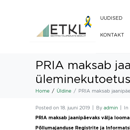
UUDISED
KONTAKT
PRIA maksab jaa
üleminekutoetu
Home
Üldine
PRIA maksab jaanipäe
Posted on
18. juuni 2019
By
admin
In
PRIA maksab jaanipäevaks välja loom
Põllumajanduse Registrite ja Informat