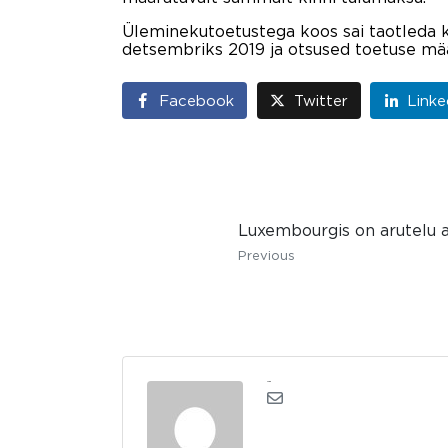
Üleminekutoetustega koos sai taotleda k
detsembriks 2019 ja otsused toetuse mä
Facebook
Twitter
Linke
Luxembourgis on arutelu a
Previous
admin