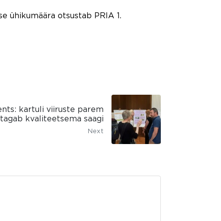
se ühikumäära otsustab PRIA 1.
ts: kartuli viiruste parem
tagab kvaliteetsema saagi
Next