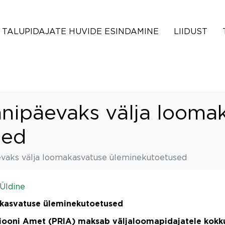
TALUPIDAJATE HUVIDE ESINDAMINE
LIIDUST
nipäevaks välja looma
sed
vaks välja loomakasvatuse üleminekutoetused
Üldine
akasvatuse üleminekutoetused
siooni Amet (PRIA) maksab väljaloomapidajatele kok