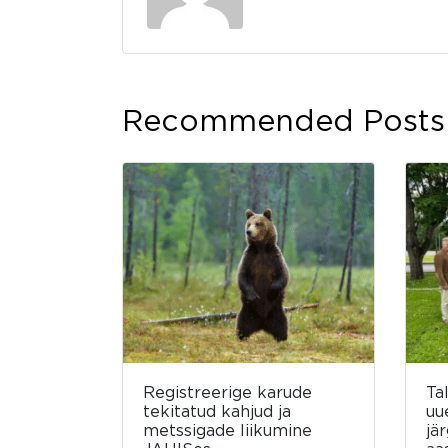
Recommended Posts
Registreerige karude
Ta
tekitatud kahjud ja
uu
metssigade liikumine
jä