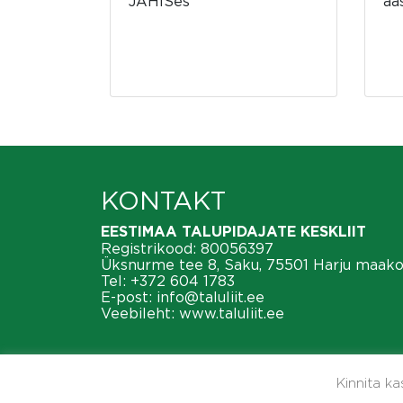
JAHISes
aa
KONTAKT
EESTIMAA TALUPIDAJATE KESKLIIT
Registrikood: 80056397
Üksnurme tee 8, Saku, 75501 Harju maak
Tel:
+372 604 1783
E-post:
info@taluliit.ee
Veebileht:
www.taluliit.ee
Kinnita k