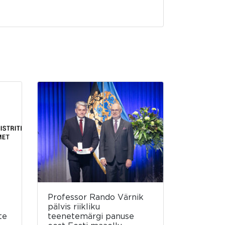
Professor Rando Värnik
pälvis riikliku
te
teenetemärgi panuse