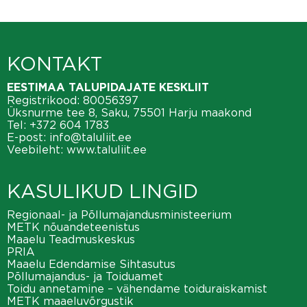
KONTAKT
EESTIMAA TALUPIDAJATE KESKLIIT
Registrikood: 80056397
Üksnurme tee 8, Saku, 75501 Harju maakond
Tel:
+372 604 1783
E-post:
info@taluliit.ee
Veebileht:
www.taluliit.ee
KASULIKUD LINGID
Regionaal- ja Põllumajandusministeerium
METK nõuandeteenistus
Maaelu Teadmuskeskus
PRIA
Maaelu Edendamise Sihtasutus
Põllumajandus- ja Toiduamet
Toidu annetamine – vähendame toiduraiskamist
METK maaeluvõrgustik