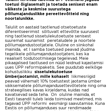
toetusi õiglasemalt ja toetada senisest enam
väikeste ja keskmise suurustega
põllumajanduslikke pereettevõtteid ning
noortalunikke.
Taluliit on aastaid taotlenud otsetoetuste
diferentseerimist sõltuvalt ettevõtte suurusest
ning taotlenud sissetulekutoetuste senisest
suuremat suunamist peretaludele ja noortele
põllumajandustootjatele. Oluline on siinkohal
mainida, et I samba toetused peavad jõudma
tegelikele põllumajandustootjateni, kes ka
reaalselt toidutootmisega tegelevad. Meie
pikaajalised taotlused on nüüd leidnud kajastamisi
uues ÜPP reformipaketis. See puudutab eelkõige
kohustuslikku
s
issetulekutoetuse
liikmesriigid
ümberjaotami
st, mille kohaselt
peavad vähemalt 10% toetustest jaotama ümber
väiksematele põllumajandusettevõtetele ning oma
strateegilises kavas kirjeldama, kuidas nad
kavatsevad seda teha. On oluline mainida, et
Eesti tasandil tuleb leida toimivad meetmed, mis
tagavad ÜPP reformi eesmärgi saavutamise. Kuna
Eestis on põllumajanduses suur rendimaade