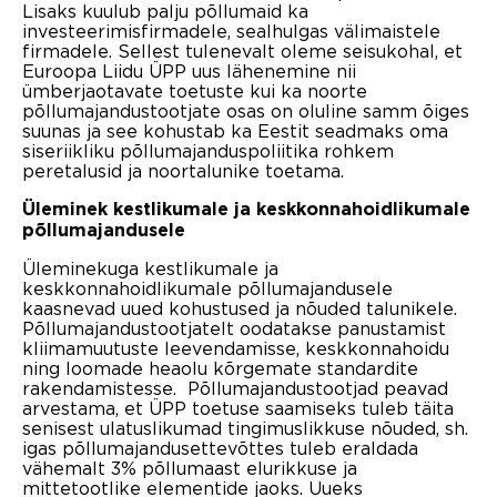
Lisaks kuulub palju põllumaid ka
investeerimisfirmadele, sealhulgas välimaistele
firmadele. Sellest tulenevalt oleme seisukohal, et
Euroopa Liidu ÜPP uus lähenemine nii
ümberjaotavate toetuste kui ka noorte
põllumajandustootjate osas on oluline samm õiges
suunas ja see kohustab ka Eestit seadmaks oma
siseriikliku põllumajanduspoliitika rohkem
peretalusid ja noortalunike toetama.
Üleminek kestlikumale ja keskkonnahoidlikumale
põllumajandusele
Üleminekuga kestlikumale ja
keskkonnahoidlikumale põllumajandusele
kaasnevad uued kohustused ja nõuded talunikele.
Põllumajandustootjatelt oodatakse panustamist
kliimamuutuste leevendamisse, keskkonnahoidu
ning loomade heaolu kõrgemate standardite
rakendamistesse. Põllumajandustootjad peavad
arvestama, et ÜPP toetuse saamiseks tuleb täita
senisest ulatuslikumad tingimuslikkuse nõuded, sh.
igas põllumajandusettevõttes tuleb eraldada
vähemalt 3% põllumaast elurikkuse ja
mittetootlike elementide jaoks. Uueks