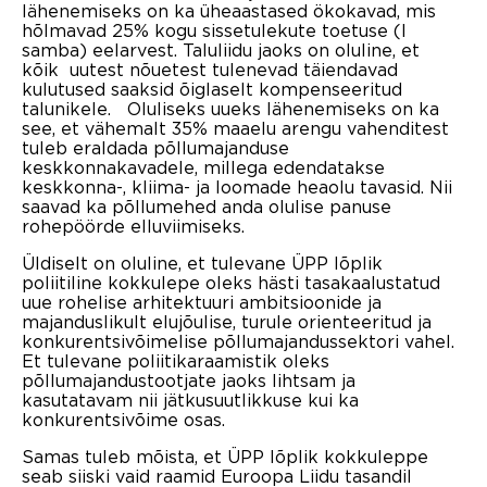
lähenemiseks on ka üheaastased ökokavad, mis
hõlmavad 25% kogu sissetulekute toetuse (I
samba) eelarvest. Taluliidu jaoks on oluline, et
kõik uutest nõuetest tulenevad täiendavad
kulutused saaksid õiglaselt kompenseeritud
talunikele. Oluliseks uueks lähenemiseks on ka
see, et vähemalt 35% maaelu arengu vahenditest
tuleb eraldada põllumajanduse
keskkonnakavadele, millega edendatakse
keskkonna-, kliima- ja loomade heaolu tavasid. Nii
saavad ka põllumehed anda olulise panuse
rohepöörde elluviimiseks.
Üldiselt on oluline, et tulevane ÜPP lõplik
poliitiline kokkulepe oleks hästi tasakaalustatud
uue rohelise arhitektuuri ambitsioonide ja
majanduslikult elujõulise, turule orienteeritud ja
konkurentsivõimelise põllumajandussektori vahel.
Et tulevane poliitikaraamistik oleks
põllumajandustootjate jaoks lihtsam ja
kasutatavam nii jätkusuutlikkuse kui ka
konkurentsivõime osas.
Samas tuleb mõista, et ÜPP lõplik kokkuleppe
seab siiski vaid raamid Euroopa Liidu tasandil