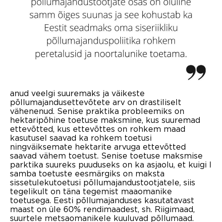
anud veelgi suuremaks ja väikeste
põllumajandusettevõtete arv on drastiliselt
vähenenud. Senise praktika probleemiks on
hektaripõhine toetuse maksmine, kus suuremad
ettevõtted, kus ettevõttes on rohkem maad
kasutusel saavad ka rohkem toetusi
ningväiksemate hektarite arvuga ettevõtted
saavad vähem toetust. Senise toetuse maksmise
parktika suureks puuduseks on ka asjaolu, et kuigi I
samba toetuste eesmärgiks on maksta
sissetulekutoetusi põllumajandustootjatele, siis
tegelikult on täna tegemist maaomanike
toetusega. Eesti põllumajanduses kasutatavast
maast on üle 60% rendimaadest, sh. Riigimaad,
suurtele metsaomanikele kuuluvad põllumaad.