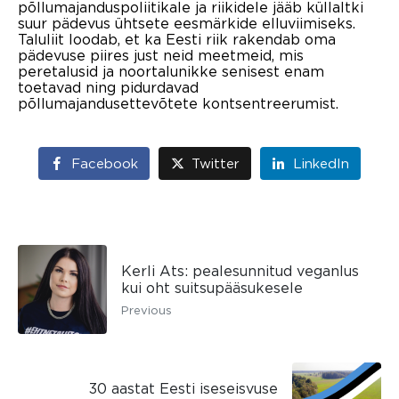
põllumajanduspoliitikale ja riikidele jääb küllaltki
suur pädevus ühtsete eesmärkide elluviimiseks.
Taluliit loodab, et ka Eesti riik rakendab oma
pädevuse piires just neid meetmeid, mis
peretalusid ja noortalunikke senisest enam
toetavad ning pidurdavad
põllumajandusettevõtete kontsentreerumist.
Facebook
Twitter
LinkedIn
Kerli Ats: pealesunnitud veganlus
kui oht suitsupääsukesele
Previous
30 aastat Eesti iseseisvuse