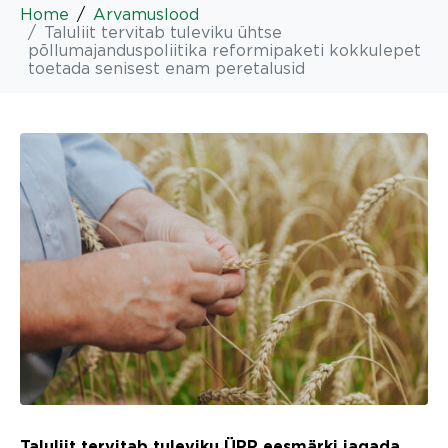
Home
Arvamuslood
Taluliit tervitab tuleviku ühtse
põllumajanduspoliitika reformipaketi kokkulepet
toetada senisest enam peretalusid
Taluliit tervitab tuleviku ÜPP eesmärki jagada