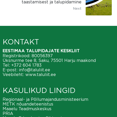
taastamisest ja talupidamine
Next
KONTAKT
EESTIMAA TALUPIDAJATE KESKLIIT
Registrikood: 80056397
Üksnurme tee 8, Saku, 75501 Harju maakond
Tel:
+372 604 1783
E-post:
info@taluliit.ee
Veebileht:
www.taluliit.ee
KASULIKUD LINGID
Regionaal- ja Põllumajandusministeerium
METK nõuandeteenistus
Maaelu Teadmuskeskus
PRIA