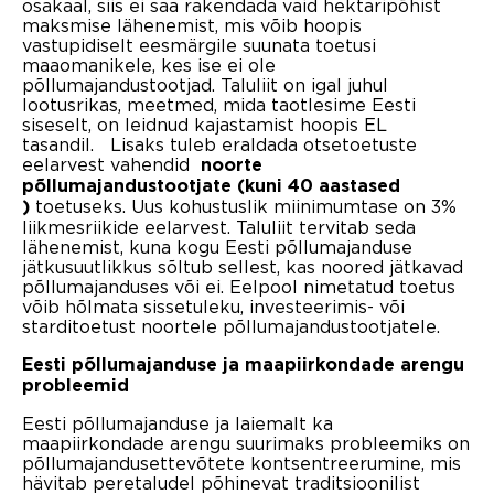
osakaal, siis ei saa rakendada vaid hektaripõhist
maksmise lähenemist, mis võib hoopis
vastupidiselt eesmärgile suunata toetusi
maaomanikele, kes ise ei ole
põllumajandustootjad. Taluliit on igal juhul
lootusrikas, meetmed, mida taotlesime Eesti
siseselt, on leidnud kajastamist hoopis EL
tasandil. Lisaks tuleb eraldada otsetoetuste
eelarvest vahendid
n
oorte
põllumajandustootjate
(kuni 40 aastased
toetuseks. Uus kohustuslik miinimumtase on 3%
)
liikmesriikide eelarvest. Taluliit tervitab seda
lähenemist, kuna kogu Eesti põllumajanduse
jätkusuutlikkus sõltub sellest, kas noored jätkavad
põllumajanduses või ei. Eelpool nimetatud toetus
võib hõlmata sissetuleku, investeerimis- või
starditoetust noortele põllumajandustootjatele.
Eesti põllumajanduse ja maapiirkondade arengu
probleemid
Eesti põllumajanduse ja laiemalt ka
maapiirkondade arengu suurimaks probleemiks on
põllumajandusettevõtete kontsentreerumine, mis
hävitab peretaludel põhinevat traditsioonilist