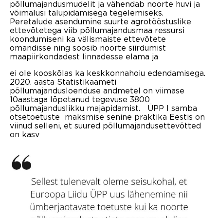
põllumajandusmudelit ja vähendab noorte huvi ja
võimalusi talupidamisega tegelemiseks.
Peretalude asendumine suurte agrotööstuslike
ettevõtetega viib põllumajandusmaa ressursi
koondumiseni ka välismaiste ettevõtete
omandisse ning soosib noorte siirdumist
maapiirkondadest linnadesse elama ja
ei ole kooskõlas ka keskkonnahoiu edendamisega.
2020. aasta Statistikaameti
põllumajandusloenduse andmetel on viimase
10aastaga lõpetanud tegevuse 3800
põllumajanduslikku majapidamist. ÜPP I samba
otsetoetuste maksmise senine praktika Eestis on
viinud selleni, et suured põllumajandusettevõtted
on kasv