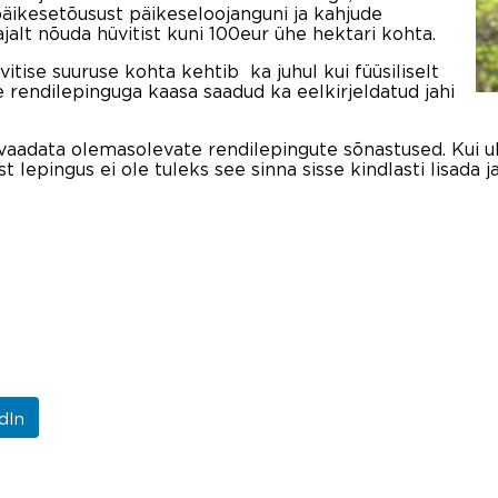
 päikesetõusust päikeseloojanguni ja kahjude
jalt nõuda hüvitist kuni 100eur ühe hektari kohta.
itise suuruse kohta kehtib ka juhul kui füüsiliselt
ole rendilepinguga kaasa saadud ka eelkirjeldatud jahi
i vaadata olemasolevate rendilepingute sõnastused. Kui 
 lepingus ei ole tuleks see sinna sisse kindlasti lisada 
dIn