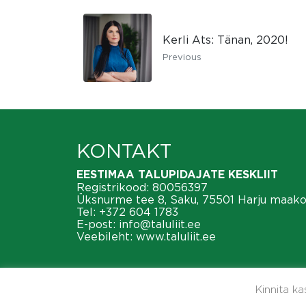
Kerli Ats: Tänan, 2020!
Previous
KONTAKT
EESTIMAA TALUPIDAJATE KESKLIIT
Registrikood: 80056397
Üksnurme tee 8, Saku, 75501 Harju maak
Tel:
+372 604 1783
E-post:
info@taluliit.ee
Veebileht:
www.taluliit.ee
Kinnita k