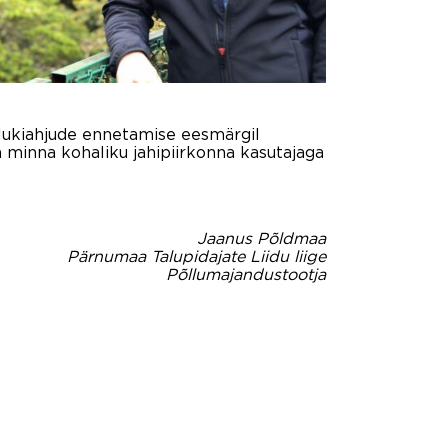
ulukiahjude ennetamise eesmärgil
ja minna kohaliku jahipiirkonna kasutajaga
Jaanus Põldmaa
Pärnumaa Talupidajate Liidu liige
Põllumajandustootja