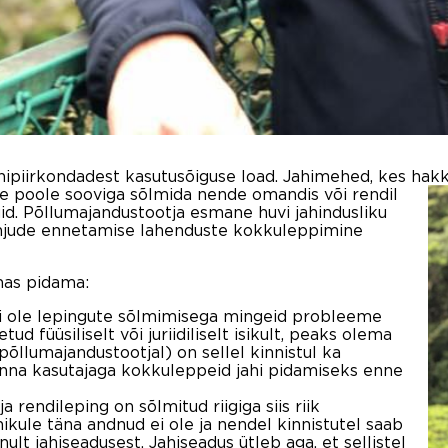
ahipiirkondadest kasutusõiguse load. Jahimehed, kes ha
ate poole sooviga sõlmida nende omandis või rendil
uid. Põllumajandustootja esmane huvi jahindusliku
ahjude ennetamise lahenduste kokkuleppimine
mas pidama:
ei ole lepingute sõlmimisega mingeid probleeme
ud füüsiliselt või juriidiliselt isikult, peaks olema
(põllumajandustootjal) on sellel kinnistul ka
konna kasutajaga kokkuleppeid jahi pidamiseks enne
ja rendileping on sõlmitud riigiga siis riik
ikule täna andnud ei ole ja nendel kinnistutel saab
ult jahiseadusest. Jahiseadus ütleb aga, et sellistel