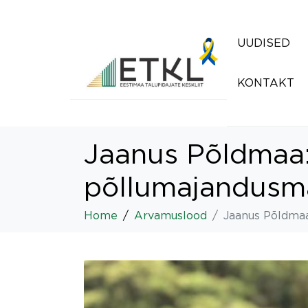
UUDISED
KONTAKT
Jaanus Põldmaa:
põllumajandusm
Home
Arvamuslood
Jaanus Põldmaa