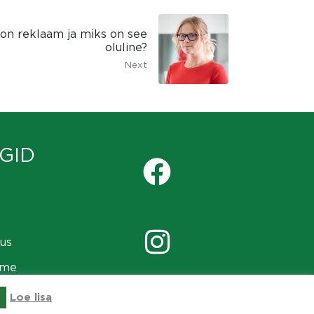
s on reklaam ja miks on see
oluline?
Next
GID
us
ame
Loe lisa