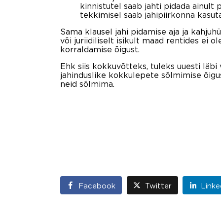
kinnistutel saab jahti pidada ainult
tekkimisel saab jahipiirkonna kasuta
Sama klausel jahi pidamise aja ja kahjuhüv
või juriidiliselt isikult maad rentides ei 
korraldamise õigust.
Ehk siis kokkuvõtteks, tuleks uuesti läb
jahinduslike kokkulepete sõlmimise õigust
neid sõlmima.
Facebook
Twitter
Linke