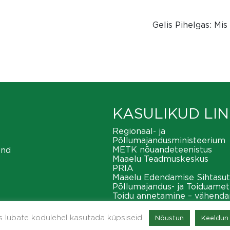
Gelis Pihelgas: Mi
KASULIKUD LIN
Regionaal- ja
Põllumajandusministeerium
METK nõuandeteenistus
ond
Maaelu Teadmuskeskus
PRIA
Maaelu Edendamise Sihtasut
Põllumajandus- ja Toiduamet
Toidu annetamine – vähend
toiduraiskamist
METK maaeluvõrgustik
as lubate kodulehel kasutada küpsiseid.
Nõustun
Keeldun