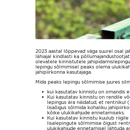
2023 aastal lõppevad väga suurel osal j
lähiajal kindlasti ka põllumajandustootj
olevatele kinnistutele jahipidamisleping
lepingu sõlmimisel peaks olema ulukik
jahipiirkonna kasutajaga.
Mida peaks lepingu sõlmimise juures sil
kui kasutatav kinnistu on omandis 
Kui kasutatav kinnistu on rendile võet
lepingus ära näidatud, et rentnikul 
lisaõigus sõlmida kohaliku jahipiir
kõike ulukikahjude ennetamiseks.
Kui kasutatav kinnistu kuulub riigile 
lisalepingute sõlmimise õigust rentn
ulukikahjude ennetamisel lähtuda ain