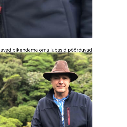
kkavad pikendama
oma lubasid pöörduvad