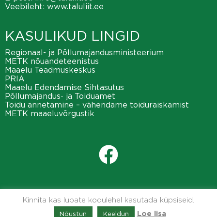
Veebileht:
www.taluliit.ee
KASULIKUD LINGID
Regionaal- ja Põllumajandusministeerium
METK nõuandeteenistus
Maaelu Teadmuskeskus
PRIA
Maaelu Edendamise Sihtasutus
Põllumajandus- ja Toiduamet
Toidu annetamine – vähendame toiduraiskamist
METK maaeluvõrgustik
Kinnita kas lubate kodulehel kasutada küpsiseid.
Nõustun
Keeldun
Loe lisa