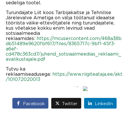
sedeliga tootel.
Turundajate Liit koos Tarbijakaitse ja Tehnilise
Järelevalve Ametiga on välja töötanud ideaalse
tööriista väike-ettevõtjatele ning turundajatele,
kus võetakse kokku enim levinud vead
sotsiaalmeedia
reklaamides:
https://mcusercontent.com/468a38b
db51489e9620fbf617/files/8365717c-9bf1-45f3-
a6ef-
cd478c363cd7/juhend_sotsiaalmeedias_reklaami_
avalikustajale.pdf
Tutvu ka
reklaamiseadusega:
https://www.riigiteataja.ee/akt
/101072020013
Gelis Pihelgas
Eestimaa Talupidajate Keskliit
Projektijuht
Facebook
Twitter
LinkedIn