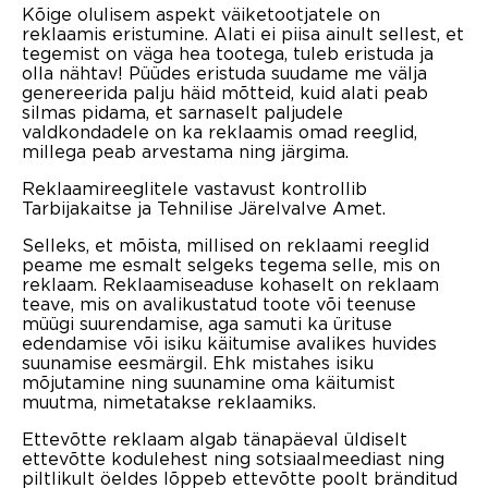
Kõige olulisem aspekt väiketootjatele on
reklaamis eristumine. Alati ei piisa ainult sellest, et
tegemist on väga hea tootega, tuleb eristuda ja
olla nähtav! Püüdes eristuda suudame me välja
genereerida palju häid mõtteid, kuid alati peab
silmas pidama, et sarnaselt paljudele
valdkondadele on ka reklaamis omad reeglid,
millega peab arvestama ning järgima.
Reklaamireeglitele vastavust kontrollib
Tarbijakaitse ja Tehnilise Järelvalve Amet.
Selleks, et mõista, millised on reklaami reeglid
peame me esmalt selgeks tegema selle, mis on
reklaam. Reklaamiseaduse kohaselt on reklaam
teave, mis on avalikustatud toote või teenuse
müügi suurendamise, aga samuti ka ürituse
edendamise või isiku käitumise avalikes huvides
suunamise eesmärgil. Ehk mistahes isiku
mõjutamine ning suunamine oma käitumist
muutma, nimetatakse reklaamiks.
Ettevõtte reklaam algab tänapäeval üldiselt
ettevõtte kodulehest ning sotsiaalmeediast ning
piltlikult öeldes lõppeb ettevõtte poolt bränditud