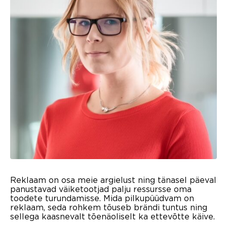
Reklaam on osa meie argielust ning tänasel päeval
panustavad väiketootjad palju ressursse oma
toodete turundamisse. Mida pilkupüüdvam on
reklaam, seda rohkem tõuseb brändi tuntus ning
sellega kaasnevalt tõenäoliselt ka ettevõtte käive.