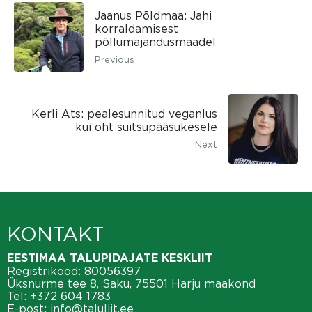
Jaanus Põldmaa: Jahi
korraldamisest
põllumajandusmaadel
Previous
Kerli Ats: pealesunnitud veganlus
kui oht suitsupääsukesele
Next
KONTAKT
EESTIMAA TALUPIDAJATE KESKLIIT
Registrikood: 80056397
Üksnurme tee 8, Saku, 75501 Harju maakond
Tel:
+372 604 1783
E-post:
info@taluliit.ee