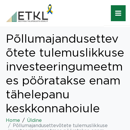
Põllumajandusettev
õtete tulemuslikkuse
investeeringumeetm
es pööratakse enam
tähelepanu
keskkonnahoiule
Home
Üldine
Põllumajandusettevõtete tulemuslikkuse