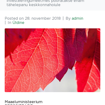
investeeringumeetmes pööratakse enam
tähelepanu keskkonnahoiule
Posted on
28. november 2018
By
admin
In
Üldine
Maaeluministeerium