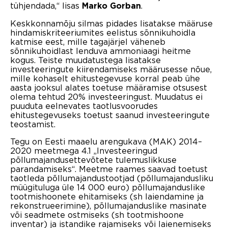
tühjendada,“ lisas
.
Marko Gorban
Keskkonnamõju silmas pidades lisatakse määruse
hindamiskriteeriumites eelistus sõnnikuhoidla
katmise eest, mille tagajärjel väheneb
sõnnikuhoidlast lenduva ammoniaagi heitme
kogus. Teiste muudatustega lisatakse
investeeringute kiirendamiseks määrusesse nõue,
mille kohaselt ehitustegevuse korral peab ühe
aasta jooksul alates toetuse määramise otsusest
olema tehtud 20% investeeringust. Muudatus ei
puuduta eelnevates taotlusvoorudes
ehitustegevuseks toetust saanud investeeringute
teostamist.
Tegu on Eesti maaelu arengukava (MAK) 2014–
2020 meetmega 4.1 „Investeeringud
põllumajandusettevõtete tulemuslikkuse
parandamiseks“. Meetme raames saavad toetust
taotleda põllumajandustootjad (põllumajandusliku
müügituluga üle 14 000 euro) põllumajanduslike
tootmishoonete ehitamiseks (sh laiendamine ja
rekonstrueerimine), põllumajanduslike masinate
või seadmete ostmiseks (sh tootmishoone
inventar) ja istandike rajamiseks või laienemiseks