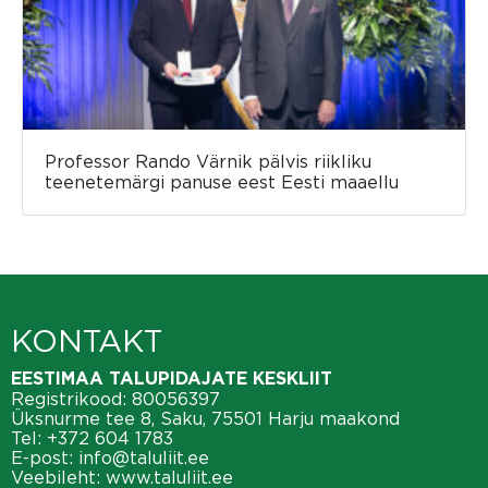
Professor Rando Värnik pälvis riikliku
teenetemärgi panuse eest Eesti maaellu
KONTAKT
EESTIMAA TALUPIDAJATE KESKLIIT
Registrikood: 80056397
Üksnurme tee 8, Saku, 75501 Harju maakond
Tel:
+372 604 1783
E-post:
info@taluliit.ee
Veebileht:
www.taluliit.ee