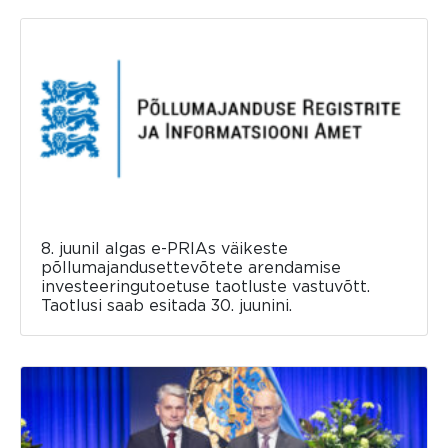
8. juunil algas e-PRIAs väikeste
põllumajandusettevõtete arendamise
investeeringutoetuse taotluste vastuvõtt.
Taotlusi saab esitada 30. juunini.