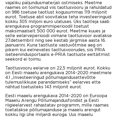
vajaliku paljundusmaterjali ostmiseks. Meetme
raames on toimunud viis taotlusvooru ja rahuldatud
on 986 toetuse taotlust kogusummas 119 miljonit
eurot. Toetuse abil soovitakse teha investeeringuid
kokku 305 miljoni euro ulatuses. Üks taotleja saab
arengukava programmiperioodil toetust
maksimaalselt 500 000 eurot. Meetme kuues ja
selle eelarveperioodi viimane taotlusvoor avatakse
27.detsembril ning see kestab järgmise aasta 16.
jaanuarini. Kuna taotluste vastuvõtmise aeg on
pikem kui eelnevates taotlusvoorudes, siis PRIA
iseteenindusportaalis e-PRIA taotluste eeltäitmist
seekord ei toimu.
Taotlusvooru eelarve on 22,5 miljonit eurot. Kokku
on Eesti maaelu arengukava 2014–2020 meetmele
4.1 „Investeeringud põllumajandusettevõtte
tulemuslikkuse parandamiseks” eelarves ette
nähtud toetusteks 143 miljonit eurot.
Eesti maaelu arengukava 2014–2020 on Euroopa
Maaelu Arengu Põllumajandusfondist ja Eesti
riigieelarvest rahastatav programm, mille raames
toetatakse põllumajanduse ja maaelu arengut
kokku ligi ühe miljardi euroga. Uus maaelu