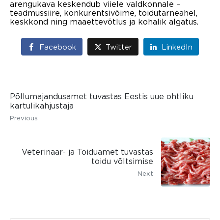
arengukava keskendub viiele valdkonnale –
teadmussiire, konkurentsivõime, toidutarneahel,
keskkond ning maaettevõtlus ja kohalik algatus.
Facebook
Twitter
LinkedIn
Põllumajandusamet tuvastas Eestis uue ohtliku
kartulikahjustaja
Previous
Veterinaar- ja Toiduamet tuvastas
toidu võltsimise
Next