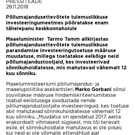
PRESSITEADE
28.11.2018
Põllumajandusettevõtete tulemuslikkuse
investeeringumeetmes pööratakse enam
tähelepanu keskkonnahoiule
Maaeluminister Tarmo Tamm allkirjastas
põllumajandusettevõtete tulemuslikkuse
parandamise investeeringutoetuse määruse
muudatuse, millega toetatakse eelkõige neid
põllumajandustootjaid, kes investeerivad
sõnnikuhoidlatesse, mis mahutavad vähemalt 12
kuu sõnniku.
Maaeluministeeriumi põllumajandus- ja
maaelupoliitika asekantsleri
sõnul
Marko Gorbani
soovitakse määruse hindamiskriteeriumitesse
lisatud eelistusega soodustada nende
põllumajandustootjate investeeringuid, kes toetuse
abil mahutavad sõnnikuhoidlatesse vähemalt 12
kuu sõnniku. „Muudatus on ajendatud 2017. aasta
erakordselt vihmasest sügisest, mis tõi teravalt
esile, et sõnnikuhoidlate mahutavus ei ole piisav,
kui neid ei ole võimalik ettenähtud ajal