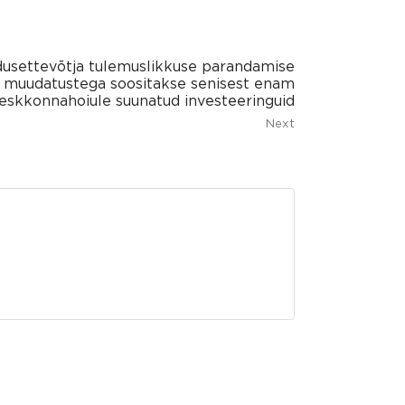
usettevõtja tulemuslikkuse parandamise
e muudatustega soositakse senisest enam
eskkonnahoiule suunatud investeeringuid
Next