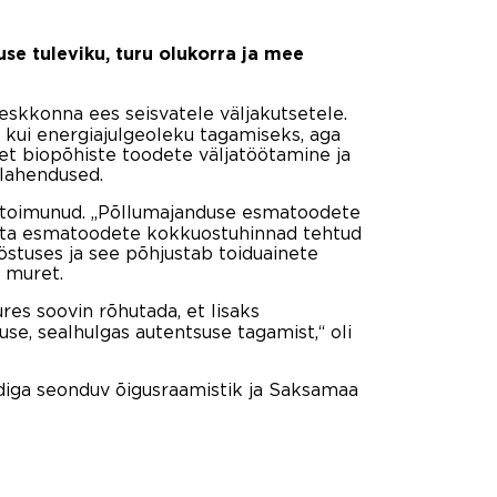
se tuleviku, turu olukorra ja mee
eskkonna ees seisvatele väljakutsetele.
kui energiajulgeoleku tagamiseks, aga
, et biopõhiste toodete väljatöötamine ja
 lahendused.
si toimunud. „Põllumajanduse esmatoodete
 kata esmatoodete kokkuostuhinnad tehtud
ööstuses ja see põhjustab toiduainete
r muret.
res soovin rõhutada, et lisaks
e, sealhulgas autentsuse tagamist,“ oli
rdiga seonduv õigusraamistik ja Saksamaa