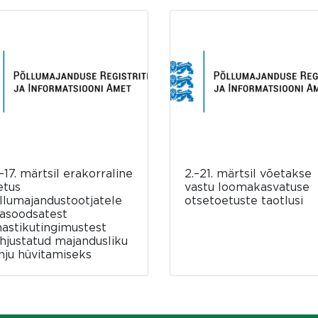
–17. märtsil erakorraline
2.–21. märtsil võetakse
etus
vastu loomakasvatuse
llumajandustootjatele
otsetoetuste taotlusi
asoodsatest
mastikutingimustest
hjustatud majandusliku
hju hüvitamiseks