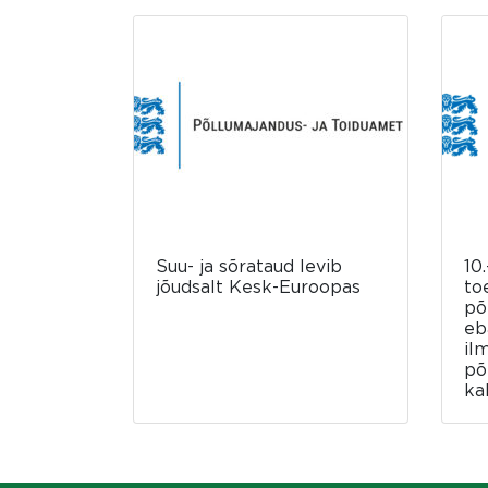
Suu- ja sõrataud levib
10.
jõudsalt Kesk-Euroopas
to
põ
eb
il
põ
ka