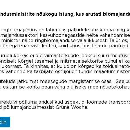
andusministrite nõukogu istung, kus arutati biomajandu
t ringbiomajandus on lahendus paljudele ühiskonna ning k
lumajandussektori kasvuhoonegaaside heite vähendamise 
 minister näite ringbiomajanduse vajalikkusest. Ta ütles
oodetega enamasti kallim, kuid koostöös leiame parimad
turuolukorras ei ole viimaste kuude jooksul suuri muutu
 endiselt kõrgel tasemel ja mitmete sektorite puhul ei
olukorrast. Ta kinnitas, et kulud on kõrged ka toiduainet
tes väheneb ka tarbijate ostujõud,“ tundis maaeluministe
arutelude jätkumist meesegude märgistamise osas. „Seejuu
esitamise kohta pean väga oluliseks mee nõuetekohasus
direktiivi põllumajanduslikud aspektid, loomade transpo
nud põllumajandusmessist Grüne Woche.
dIn