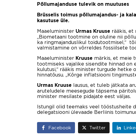
Põllumajanduse tulevik on muutuses
Brüsselis toimus põllumajandus- ja kal
kasutuse üle.
Maaeluminister
rääkis, e
Urmas Kruuse
„Biometaani tootmine on oluline nii põl
ka ringmajanduslikul toidutootmisel,“ tõi
valmistamine on võrreldes fossiilsete t
Maaeluminister
märkis, et meie 
Kruuse
tootmiseks vajalike sisendite hinnad on
kulutusi,“ rääkis minister turgude hetke 
hinnatõusu. „Kõrge inflatsiooni tingimus
lausus, et tuleb jätkata 
Urmas Kruuse
aruteludele meesegude täpsema päritolu 
minister mesilaste pidajate eest väljas.
Istungil olid teemaks veel tööstusheite 
delegatsiooni ülevaade Berliinis toimu
Facebook
Twitter
Linke