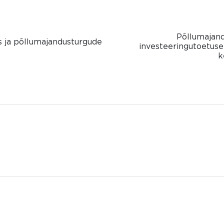
Põllumajand
s ja põllumajandusturgude
investeeringutoetus
k