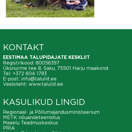
KONTAKT
EESTIMAA TALUPIDAJATE KESKLIIT
Registrikood: 80056397
Üksnurme tee 8, Saku, 75501 Harju maakond
Tel:
+372 604 1783
E-post:
info@taluliit.ee
Veebileht:
www.taluliit.ee
KASULIKUD LINGID
Regionaal- ja Põllumajandusministeerium
METK nõuandeteenistus
Maaelu Teadmuskeskus
PRIA