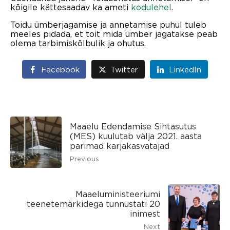
kõigile kättesaadav ka ameti
kodulehel
.
Toidu ümberjagamise ja annetamise puhul tuleb
meeles pidada, et toit mida ümber jagatakse peab
olema tarbimiskõlbulik ja ohutus.
Facebook
Twitter
LinkedIn
Maaelu Edendamise Sihtasutus
(MES) kuulutab välja 2021. aasta
parimad karjakasvatajad
Previous
Maaeluministeeriumi
teenetemärkidega tunnustati 20
inimest
Next