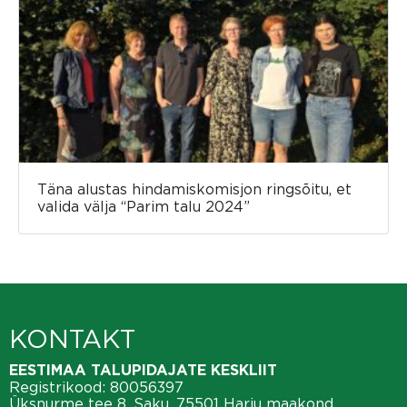
Täna alustas hindamiskomisjon ringsõitu, et
valida välja “Parim talu 2024”
KONTAKT
EESTIMAA TALUPIDAJATE KESKLIIT
Registrikood: 80056397
Üksnurme tee 8, Saku, 75501 Harju maakond