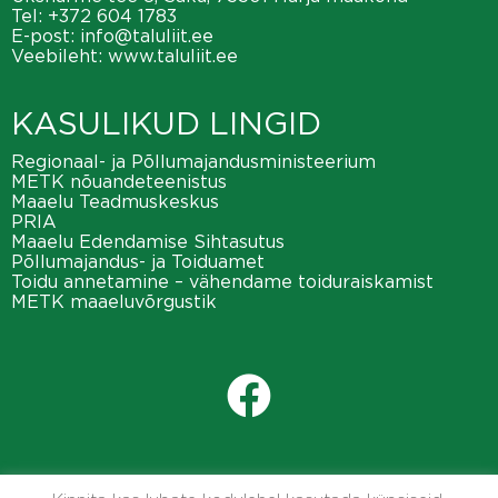
Tel:
+372 604 1783
E-post:
info@taluliit.ee
Veebileht:
www.taluliit.ee
KASULIKUD LINGID
Regionaal- ja Põllumajandusministeerium
METK nõuandeteenistus
Maaelu Teadmuskeskus
PRIA
Maaelu Edendamise Sihtasutus
Põllumajandus- ja Toiduamet
Toidu annetamine – vähendame toiduraiskamist
METK maaeluvõrgustik