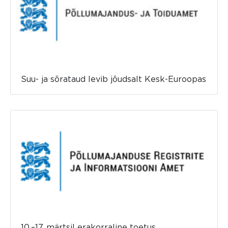
Suu- ja sõrataud levib jõudsalt Kesk-Euroopas
10.–17. märtsil erakorraline toetus