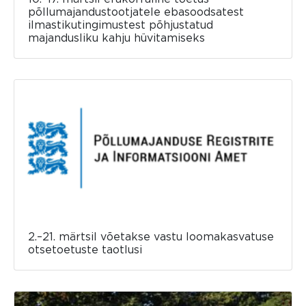
põllumajandustootjatele ebasoodsatest
ilmastikutingimustest põhjustatud
majandusliku kahju hüvitamiseks
2.–21. märtsil võetakse vastu loomakasvatuse
otsetoetuste taotlusi