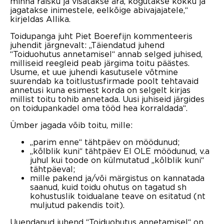
minna raisku ja visatakse ära, kogutakse kokku ja
jagatakse inimestele, eelkõige abivajajatele,“
kirjeldas Allika.
Toidupanga juht Piet Boerefijn kommenteeris
juhendit järgnevalt: „Täiendatud juhend
“Toiduohutus annetamisel“ annab selged juhised,
milliseid reegleid peab järgima toitu päästes.
Usume, et uue juhendi kasutusele võtmine
suurendab ka toitlustusfirmade poolt tehtavaid
annetusi kuna esimest korda on selgelt kirjas
millist toitu tohib annetada. Uusi juhiseid järgides
on toidupankadel oma tööd hea korraldada“.
Ümber jagada võib toitu, mille:
„parim enne“ tähtpäev on möödunud;
„kõlblik kuni“ tähtpäev EI OLE möödunud, v.a
juhul kui toode on külmutatud „kõlblik kuni“
tähtpäeval;
mille pakend ja/või märgistus on kannatada
saanud, kuid toidu ohutus on tagatud sh
kohustuslik toidualane teave on esitatud (nt
muljutud pakendis toit).
Uuendanud juhend “Toiduohutus annetamisel“ on