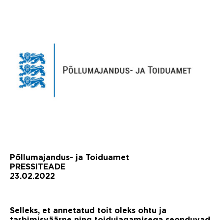
Põllumajandus- ja Toiduamet
PRESSITEADE
23.02.2022
Selleks, et annetatud toit oleks ohtu ja
tarbimisväärne ning toidujagamisega seonduvad