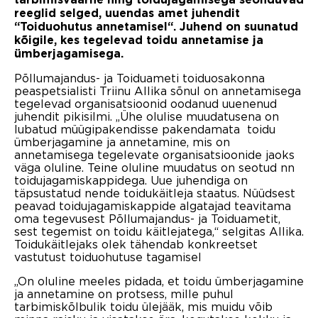
reeglid selged, uuendas amet juhendit
“Toiduohutus annetamisel“. Juhend on suunatud
kõigile, kes tegelevad toidu annetamise ja
ümberjagamisega.
Põllumajandus- ja Toiduameti toiduosakonna
peaspetsialisti Triinu Allika sõnul on annetamisega
tegelevad organisatsioonid oodanud uuenenud
juhendit pikisilmi. „Ühe olulise muudatusena on
lubatud müügipakendisse pakendamata toidu
ümberjagamine ja annetamine, mis on
annetamisega tegelevate organisatsioonide jaoks
väga oluline. Teine oluline muudatus on seotud nn
toidujagamiskappidega. Uue juhendiga on
täpsustatud nende toidukäitleja staatus. Nüüdsest
peavad toidujagamiskappide algatajad teavitama
oma tegevusest Põllumajandus- ja Toiduametit,
sest tegemist on toidu käitlejatega,“ selgitas Allika.
Toidukäitlejaks olek tähendab konkreetset
vastutust toiduohutuse tagamisel
„On oluline meeles pidada, et toidu ümberjagamine
ja annetamine on protsess, mille puhul
tarbimiskõlbulik toidu ülejääk, mis muidu võib