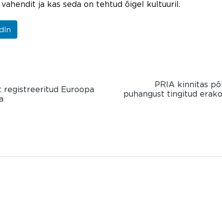
vahendit ja kas seda on tehtud õigel kultuuril.
dIn
PRIA kinnitas p
lt registreeritud Euroopa
puhangust tingitud erako
a