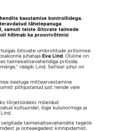
endite kasutamise kontrollidega.
 teravdatud tähelepanuga
, samuti teiste õitsvate taimede
roll hõlmab ka proovivõtmisi
alhulgas õitsvate umbrohtude pritsimise
e osakonna juhataja
. Oluline on
Eva Lind
hes taimekaitsevahendiga pritsida.
märge,“ räägib Lind. Sellisel juhul on
imise keeluga mittearvestamine
kumist põhjustanud just nende vale
teks tõrjetöödeks mõeldud
batud kultuuridel, õige kulunormiga ja
Lind.
a selgitada taimekaitsevahendite tegelik
midest ja ooteaegadest kinnipidamist.