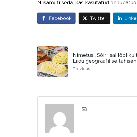
Niisamuti seda, kas kasutatud on lubatud 
Facebook
Twitter
Linke
Nimetus „Sõir“ sai lõpliku
Liidu geograafilise tähisen
Previous
admin