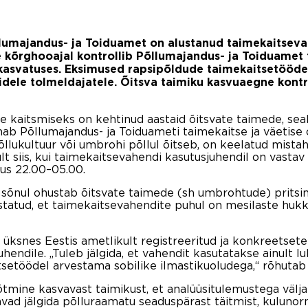
umajandus- ja Toiduamet on alustanud taimekaitsevah
 kõrghooajal kontrollib Põllumajandus- ja Toiduamet
kasvatuses. Eksimused rapsipõldude taimekaitsetöödel
kidele tolmeldajatele. Õitsva taimiku kasvuaegne kont
ate kaitsmiseks on kehtinud aastaid õitsvate taimede, se
sõnab Põllumajandus- ja Toiduameti taimekaitse ja väetis
põllukultuur või umbrohi põllul õitseb, on keelatud mista
ult siis, kui taimekaitsevahendi kasutusjuhendil on vastav 
us 22.00–05.00.
a sõnul ohustab õitsvate taimede (sh umbrohtude) prits
astatud, et taimekaitsevahendite puhul on mesilaste huk
 üksnes Eestis ametlikult registreeritud ja konkreetse
endile. „Tuleb jälgida, et vahendit kasutatakse ainult lu
setöödel arvestama sobilike ilmastikuoludega,“ rõhutab 
õtmine kasvavast taimikust, et analüüsitulemustega välj
ad jälgida põlluraamatu seaduspärast täitmist, kulunor