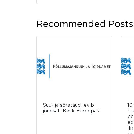
Recommended Posts
Suu- ja sõrataud levib
10.
jõudsalt Kesk-Euroopas
to
põ
eb
il
põ