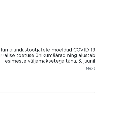
õllumajandustootjatele mõeldud COVID-19
rralise toetuse ühikumäärad ning alustab
esimeste väljamaksetega täna, 3. juunil
Next