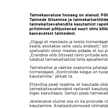
Taimekasvatuse hooaeg on alanud. Põll
Taimede õitsemise ja taimekaitsetööde
taimekaitsevahendite kasutamist rapsi
pritsimisel põhjustavad suurt ohtu kõi
kasvavatest taimedest.
„Olgugi et mesilaste ja teiste tolmeldaj
keeld, eksitakse selle vastu endiselt,“ 
spetsialisti sõnul meeles pidada, et kui 
„Erandina võib õitsvaid taimi pritsida ain
lubatud taimekaitsetöid teha ajavahemik
Taimekaitse ja väetise osakonna juhataj
tolmeldajaid. „Kontrollide käigus on tuv
kasutamine,“ jätkab ta.
Ettevõtja peab teadma, et kasutada võib
taimekaitsevahendeid vastavalt kasutusjuh
õiges kasvufaasis. Samuti peab taimekait
Järelevalve oluline osa on ka proovide v
kasutamine. Analüüsitulemused võimaldav