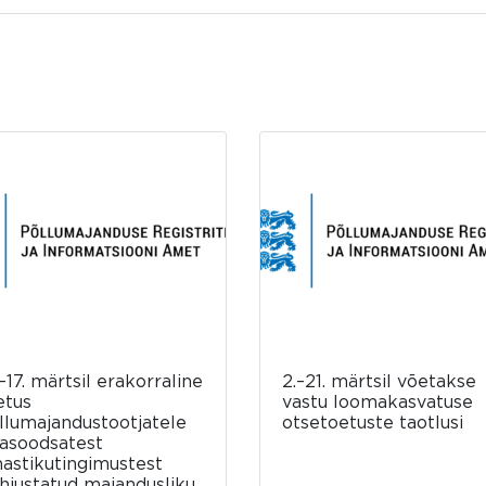
–17. märtsil erakorraline
2.–21. märtsil võetakse
etus
vastu loomakasvatuse
llumajandustootjatele
otsetoetuste taotlusi
asoodsatest
mastikutingimustest
hjustatud majandusliku