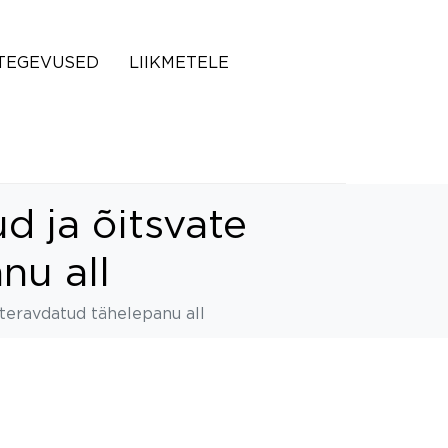
TEGEVUSED
LIIKMETELE
d ja õitsvate
nu all
 teravdatud tähelepanu all