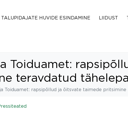
TALUPIDAJATE HUVIDE ESINDAMINE
LIIDUST
a Toiduamet: rapsipõllu
ne teravdatud tähelepa
ja Toiduamet: rapsipõllud ja õitsvate taimede pritsimine
Pressiteated