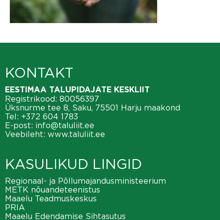
KONTAKT
EESTIMAA TALUPIDAJATE KESKLIIT
Registrikood: 80056397
Üksnurme tee 8, Saku, 75501 Harju maakond
Tel:
+372 604 1783
E-post:
info@taluliit.ee
Veebileht:
www.taluliit.ee
KASULIKUD LINGID
Regionaal- ja Põllumajandusministeerium
METK nõuandeteenistus
Maaelu Teadmuskeskus
PRIA
Maaelu Edendamise Sihtasutus