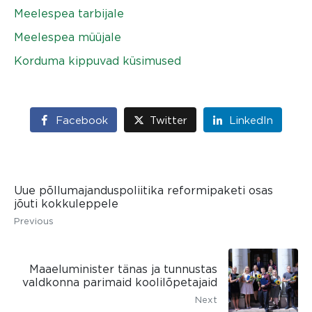
Meelespea tarbijale
Meelespea müüjale
Korduma kippuvad küsimused
Facebook
Twitter
LinkedIn
Uue põllumajanduspoliitika reformipaketi osas
jõuti kokkuleppele
Previous
Maaeluminister tänas ja tunnustas
valdkonna parimaid koolilõpetajaid
Next