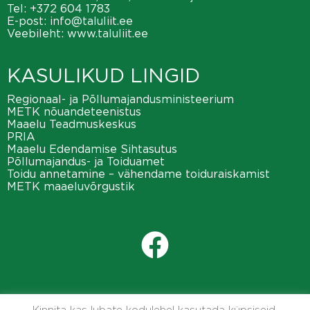
Tel:
+372 604 1783
E-post:
info@taluliit.ee
Veebileht:
www.taluliit.ee
KASULIKUD LINGID
Regionaal- ja Põllumajandusministeerium
METK nõuandeteenistus
Maaelu Teadmuskeskus
PRIA
Maaelu Edendamise Sihtasutus
Põllumajandus- ja Toiduamet
Toidu annetamine – vähendame toiduraiskamist
METK maaeluvõrgustik
Kinnita kas lubate kodulehel kasutada küpsiseid.