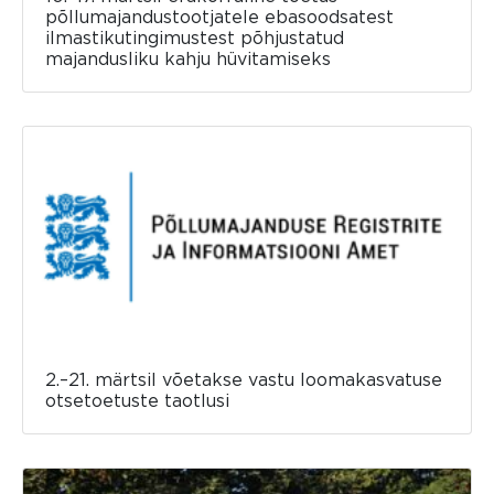
põllumajandustootjatele ebasoodsatest
ilmastikutingimustest põhjustatud
majandusliku kahju hüvitamiseks
2.–21. märtsil võetakse vastu loomakasvatuse
otsetoetuste taotlusi