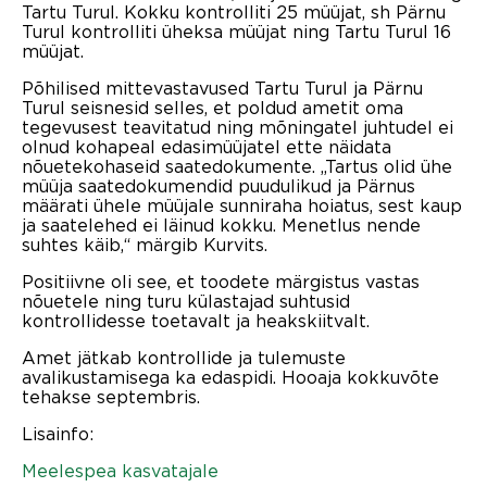
Tartu Turul. Kokku kontrolliti 25 müüjat, sh Pärnu
Turul kontrolliti üheksa müüjat ning Tartu Turul 16
müüjat.
Põhilised mittevastavused Tartu Turul ja Pärnu
Turul seisnesid selles, et poldud ametit oma
tegevusest teavitatud ning mõningatel juhtudel ei
olnud kohapeal edasimüüjatel ette näidata
nõuetekohaseid saatedokumente. „Tartus olid ühe
müüja saatedokumendid puudulikud ja Pärnus
määrati ühele müüjale sunniraha hoiatus, sest kaup
ja saatelehed ei läinud kokku. Menetlus nende
suhtes käib,“ märgib Kurvits.
Positiivne oli see, et toodete märgistus vastas
nõuetele ning turu külastajad suhtusid
kontrollidesse toetavalt ja heakskiitvalt.
Amet jätkab kontrollide ja tulemuste
avalikustamisega ka edaspidi. Hooaja kokkuvõte
tehakse septembris.
Lisainfo:
Meelespea kasvatajale