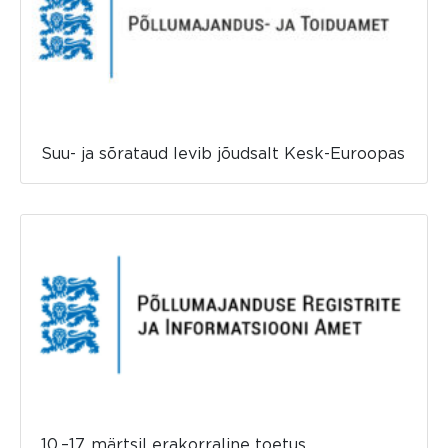
Suu- ja sõrataud levib jõudsalt Kesk-Euroopas
10.–17. märtsil erakorraline toetus