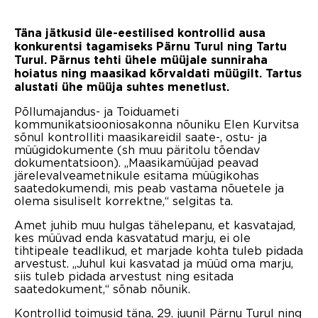
Täna jätkusid üle-eestilised kontrollid ausa
konkurentsi tagamiseks Pärnu Turul ning Tartu
Turul. Pärnus tehti ühele müüjale sunniraha
hoiatus ning maasikad kõrvaldati müügilt. Tartus
alustati ühe müüja suhtes menetlust.
Põllumajandus- ja Toiduameti
kommunikatsiooniosakonna nõuniku Elen Kurvitsa
sõnul kontrolliti maasikareidil saate-, ostu- ja
müügidokumente (sh muu päritolu tõendav
dokumentatsioon). „Maasikamüüjad peavad
järelevalveametnikule esitama müügikohas
saatedokumendi, mis peab vastama nõuetele ja
olema sisuliselt korrektne,“ selgitas ta.
Amet juhib muu hulgas tähelepanu, et kasvatajad,
kes müüvad enda kasvatatud marju, ei ole
tihtipeale teadlikud, et marjade kohta tuleb pidada
arvestust. „Juhul kui kasvatad ja müüd oma marju,
siis tuleb pidada arvestust ning esitada
saatedokument,“ sõnab nõunik.
Kontrollid toimusid täna, 29. juunil Pärnu Turul ning