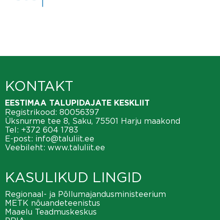
KONTAKT
EESTIMAA TALUPIDAJATE KESKLIIT
Registrikood: 80056397
Üksnurme tee 8, Saku, 75501 Harju maakond
Tel:
+372 604 1783
E-post:
info@taluliit.ee
Veebileht:
www.taluliit.ee
KASULIKUD LINGID
Regionaal- ja Põllumajandusministeerium
METK nõuandeteenistus
Maaelu Teadmuskeskus