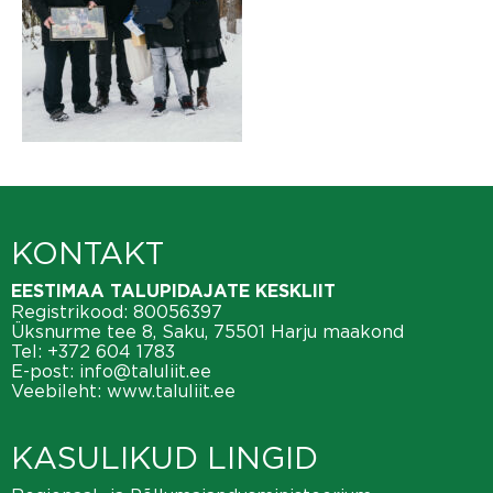
KONTAKT
EESTIMAA TALUPIDAJATE KESKLIIT
Registrikood: 80056397
Üksnurme tee 8, Saku, 75501 Harju maakond
Tel:
+372 604 1783
E-post:
info@taluliit.ee
Veebileht:
www.taluliit.ee
KASULIKUD LINGID