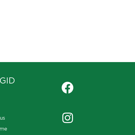
GID
us
ame