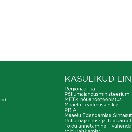
KASULIKUD LIN
Regionaal- ja
Põllumajandusministeerium
METK nõuandeteenistus
ond
Maaelu Teadmuskeskus
PRIA
Maaelu Edendamise Sihtasut
Põllumajandus- ja Toiduamet
Toidu annetamine – vähend
toiduraiskamist