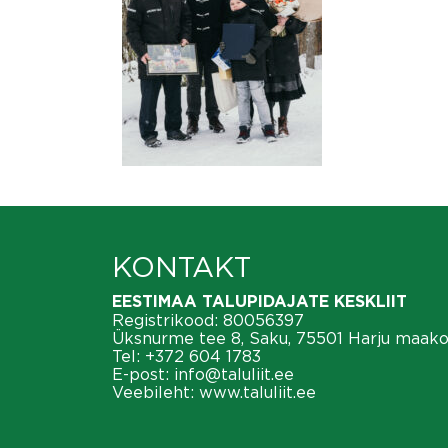
KONTAKT
EESTIMAA TALUPIDAJATE KESKLIIT
Registrikood: 80056397
Üksnurme tee 8, Saku, 75501 Harju maak
Tel:
+372 604 1783
E-post:
info@taluliit.ee
Veebileht:
www.taluliit.ee