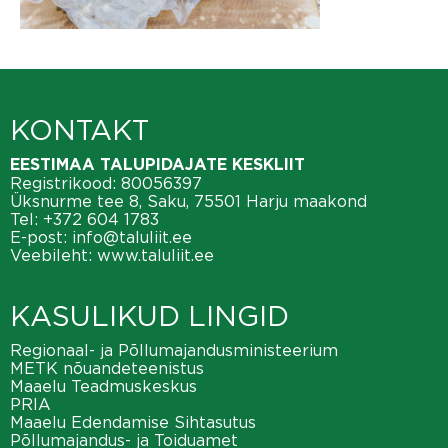
KONTAKT
EESTIMAA TALUPIDAJATE KESKLIIT
Registrikood: 80056397
Üksnurme tee 8, Saku, 75501 Harju maakond
Tel:
+372 604 1783
E-post:
info@taluliit.ee
Veebileht:
www.taluliit.ee
KASULIKUD LINGID
Regionaal- ja Põllumajandusministeerium
METK nõuandeteenistus
Maaelu Teadmuskeskus
PRIA
Maaelu Edendamise Sihtasutus
Põllumajandus- ja Toiduamet