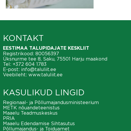
KONTAKT
EESTIMAA TALUPIDAJATE KESKLIIT
Registrikood: 80056397
Üksnurme tee 8, Saku, 75501 Harju maakond
Tel:
+372 604 1783
E-post:
info@taluliit.ee
Veebileht:
www.taluliit.ee
KASULIKUD LINGID
Regionaal- ja Põllumajandusministeerium
METK nõuandeteenistus
Maaelu Teadmuskeskus
PRIA
Maaelu Edendamise Sihtasutus
Põllumajandus- ja Toiduamet