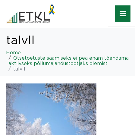
talvll
Home
Otsetoetuste saamiseks ei pea enam tõendama
aktiivseks põllumajandustootjaks olemist
talvll