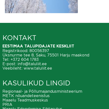
KONTAKT
EESTIMAA TALUPIDAJATE KESKLIIT
Registrikood: 80056397
Üksnurme tee 8, Saku, 75501 Harju maakond
Tel:
+372 604 1783
E-post:
info@taluliit.ee
Veebileht:
www.taluliit.ee
KASULIKUD LINGID
Regionaal- ja Põllumajandusministeerium
METK nõuandeteenistus
Maaelu Teadmuskeskus
PRIA
Maaelu Edendamise Sihtasutus