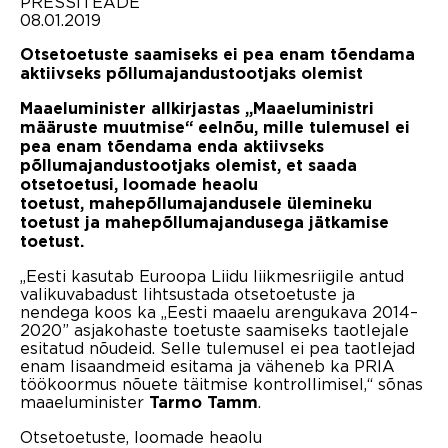
PRESSITEADE
08.01.2019
Otsetoetuste saamiseks ei pea enam tõendama
aktiivseks põllumajandustootjaks olemist
Maaeluminister allkirjastas „Maaeluministri
määruste muutmise“ eelnõu, mille tulemusel ei
pea enam tõendama enda aktiivseks
põllumajandustootjaks olemist, et saada
otsetoetusi, loomade heaolu
toetust, mahepõllumajandusele ülemineku
toetust ja mahepõllumajandusega jätkamise
toetust.
„Eesti kasutab Euroopa Liidu liikmesriigile antud
valikuvabadust lihtsustada otsetoetuste ja
nendega koos ka „Eesti maaelu arengukava 2014–
2020” asjakohaste toetuste saamiseks taotlejale
esitatud nõudeid. Selle tulemusel ei pea taotlejad
enam lisaandmeid esitama ja väheneb ka PRIA
töökoormus nõuete täitmise kontrollimisel,“ sõnas
maaeluminister
.
Tarmo Tamm
Otsetoetuste, loomade heaolu