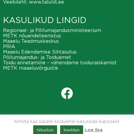
Veebileht:
www.taluliit.ee
KASULIKUD LINGID
Regionaal- ja Põllumajandusministeerium
METK nõuandeteenistus
Maaelu Teadmuskeskus
PRIA
Maaelu Edendamise Sihtasutus
Põllumajandus- ja Toiduamet
Toidu annetamine – vähendame toiduraiskamist
METK maaeluvõrgustik
Kinnita kas lubate kodulehel kasutada küpsiseid.
Nõustun
Keeldun
Loe lisa