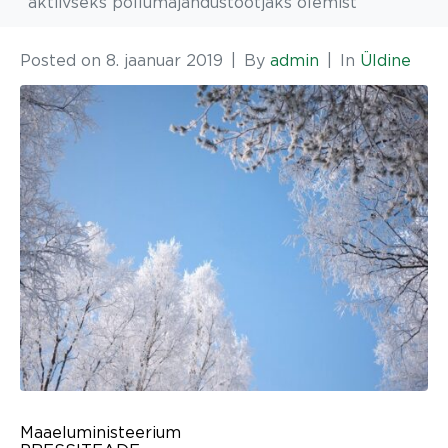
aktiivseks põllumajandustootjaks olemist
Posted on
8. jaanuar 2019
By
admin
In
Üldine
Maaeluministeerium