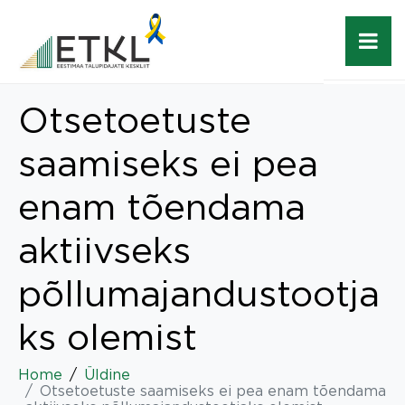
Otsetoetuste
saamiseks ei pea
enam tõendama
aktiivseks
põllumajandustootja
ks olemist
Home
Üldine
Otsetoetuste saamiseks ei pea enam tõendama