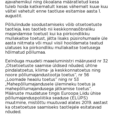
ajavahemikul ning ökoalana määratletud kesa
tuleb hoida katkematult kesas vähemalt kuue kuu
vältel vahetult enne taotluse esitamise aasta 1.
augustit.
Põllulindude soodustamiseks võib otsetoetuste
taotleja, kes taotleb nii keskkonnasõbraliku
majandamise toetust kui ka piirkondlikku
mullakaitse toetust, jätta lisaks püsirohumaale üle
aasta niitmata või muul viisil hooldamata teatud
ulatuses ka piirkondliku mullakaitse toetusega
hõlmatud põllumaa.
Eelnõuga muudeti maaeluministri määruseid nr 32
„Otsetoetuste saamise üldised nõuded, ühtne
pindalatoetus, kliima- ja keskkonnatoetus ning
noore põllumajandustootja toetus”, nr 56
„Loomade heaolu toetus” ning nr 53
„Mahepõllumajandusele ülemineku toetus ja
mahepõllumajandusega jätkamise toetus”.
Määruste muudatuse tingis Euroopa Liidu ühise
põllumajanduspoliitika seaduse (ELÜPS)
muutmine, mistõttu muutuvad alates 2019. aastast
ka otsetoetuse saamiseks taotlejale esitatavad
nõuded.