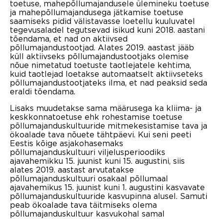
toetuse, mahepõllumajandusele ülemineku toetuse
ja mahepõllumajandusega jätkamise toetuse
saamiseks pidid välistavasse loetellu kuuluvatel
tegevusaladel tegutsevad isikud kuni 2018. aastani
tõendama, et nad on aktiivsed
põllumajandustootjad. Alates 2019. aastast jääb
küll aktiivseks põllumajandustootjaks olemise
nõue nimetatud toetuste taotlejatele kehtima,
kuid taotlejad loetakse automaatselt aktiivseteks
põllumajandustootjateks ilma, et nad peaksid seda
eraldi tõendama.
Lisaks muudetakse sama määrusega ka kliima- ja
keskkonnatoetuse ehk rohestamise toetuse
põllumajanduskultuuride mitmekesistamise tava ja
ökoalade tava nõuete tähtpäevi. Kui seni peeti
Eestis kõige asjakohasemaks
põllumajanduskultuuri viljelusperioodiks
ajavahemikku 15. juunist kuni 15. augustini, siis
alates 2019. aastast arvutatakse
põllumajanduskultuuri osakaal põllumaal
ajavahemikus 15. juunist kuni 1. augustini kasvavate
põllumajanduskultuuride kasvupinna alusel. Samuti
peab ökoalade tava täitmiseks olema
põllumajanduskultuur kasvukohal samal