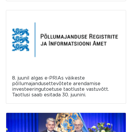
8. juunil algas e-PRIAs väikeste
põllumajandusettevõtete arendamise
investeeringutoetuse taotluste vastuvõtt.
Taotlusi saab esitada 30. juunini.