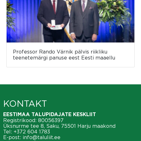
Professor Rando Värnik pälvis riikliku
teenetemärgi panuse eest Eesti maaellu
KONTAKT
EESTIMAA TALUPIDAJATE KESKLIIT
Registrikood: 80056397
Üksnurme tee 8, Saku, 75501 Harju maakond
Tel:
+372 604 1783
E-post:
info@taluliit.ee