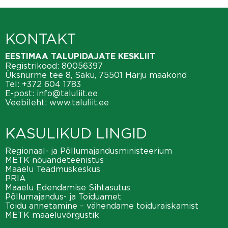
KONTAKT
EESTIMAA TALUPIDAJATE KESKLIIT
Registrikood: 80056397
Üksnurme tee 8, Saku, 75501 Harju maakond
Tel:
+372 604 1783
E-post:
info@taluliit.ee
Veebileht:
www.taluliit.ee
KASULIKUD LINGID
Regionaal- ja Põllumajandusministeerium
METK nõuandeteenistus
Maaelu Teadmuskeskus
PRIA
Maaelu Edendamise Sihtasutus
Põllumajandus- ja Toiduamet
Toidu annetamine – vähendame toiduraiskamist
METK maaeluvõrgustik