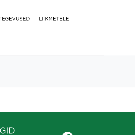
TEGEVUSED
LIIKMETELE
GID