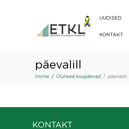
UUDISED
KONTAKT
päevalill
Home
Olulised kuupäevad
päevalill
KONTAKT