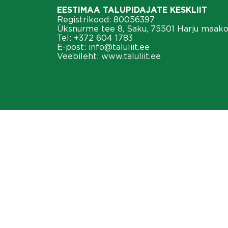
EESTIMAA TALUPIDAJATE KESKLIIT
Registrikood: 80056397
Üksnurme tee 8, Saku, 75501 Harju maak
Tel:
+372 604 1783
E-post:
info@taluliit.ee
Veebileht:
www.taluliit.ee