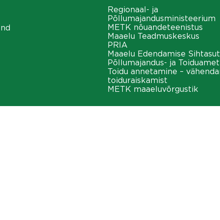
Regionaal- ja
Põllumajandusministeerium
METK nõuandeteenistus
ond
Maaelu Teadmuskeskus
PRIA
Maaelu Edendamise Sihtasut
Põllumajandus- ja Toiduamet
Toidu annetamine – vähend
toiduraiskamist
METK maaeluvõrgustik