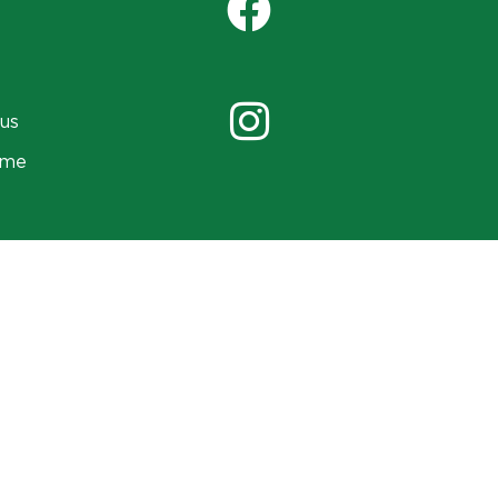
us
ame