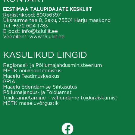
EESTIMAA TALUPIDAJATE KESKLIIT
Registrikood: 80056397
Üksnurme tee 8, Saku, 75501 Harju maakond
Tel:
+372 604 1783
E-post:
info@taluliit.ee
Veebileht:
www.taluliit.ee
KASULIKUD LINGID
Regionaal- ja Põllumajandusministeerium
METK nõuandeteenistus
Maaelu Teadmuskeskus
PRIA
Maaelu Edendamise Sihtasutus
Põllumajandus- ja Toiduamet
Toidu annetamine – vähendame toiduraiskamist
METK maaeluvõrgustik