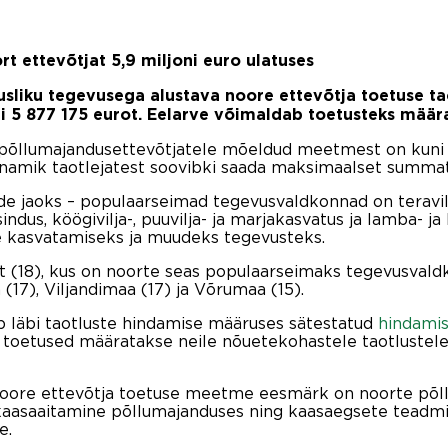
t ettevõtjat 5,9 miljoni euro ulatuses
usliku tegevusega alustava noore ettevõtja toetuse ta
 5 877 175 eurot. Eelarve võimaldab toetusteks määrat
õllumajandusettevõtjatele mõeldud meetmest on kuni 4
Enamik taotlejatest soovibki saada maksimaalset summat
de jaoks – populaarseimad tegevusvaldkonnad on teravilj
indus, köögivilja-, puuvilja- ja marjakasvatus ja lamba- j
te kasvatamiseks ja muudeks tegevusteks.
t (18), kus on noorte seas populaarseimaks tegevusvald
17), Viljandimaa (17) ja Võrumaa (15).
 läbi taotluste hindamise määruses sätestatud
hindamis
toetused määratakse neile nõuetekohastele taotlustele,
noore ettevõtja toetuse meetme eesmärk on noorte põl
kaasaaitamine põllumajanduses ning kaasaegsete teadm
e.