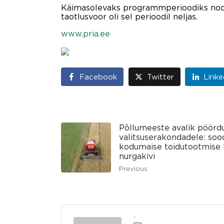
Käimasolevaks programmperioodiks noor
taotlusvoor oli sel perioodil neljas.
www.pria.ee
Facebook
Twitter
Linke
Põllumeeste avalik pöör
valitsuserakondadele: so
kodumaise toidutootmise 
nurgakivi
Previous
admin