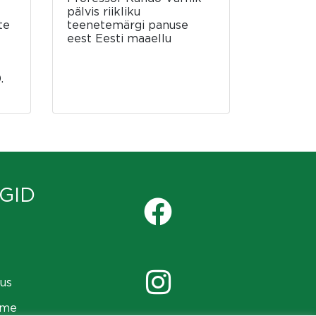
pälvis riikliku
te
teenetemärgi panuse
eest Eesti maaellu
.
GID
us
ame