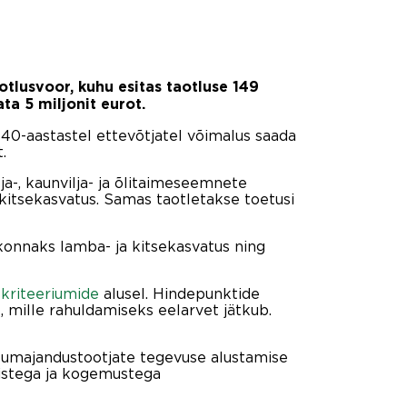
otlusvoor, kuhu esitas taotluse 149
a 5 miljonit eurot.
0-aastastel ettevõtjatel võimalus saada
.
a-, kaunvilja- ja õlitaimeseemnete
a kitsekasvatus. Samas taotletakse toetusi
konnaks lamba- ja kitsekasvatus ning
kriteeriumide
alusel. Hindepunktide
 mille rahuldamiseks eelarvet jätkub.
lumajandustootjate tegevuse alustamise
istega ja kogemustega