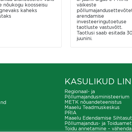
e nõukogu koosseisu
väikeste
rgnevaks kaheks
põllumajandusettevõte
staks
arendamise
investeeringutoetuse
taotluste vastuvõtt.
Taotlusi saab esitada 30
juunini.
KASULIKUD LIN
Regionaal- ja
Põllumajandusministeerium
METK nõuandeteenistus
ond
Maaelu Teadmuskeskus
PRIA
Maaelu Edendamise Sihtasut
Põllumajandus- ja Toiduamet
Toidu annetamine – vähend