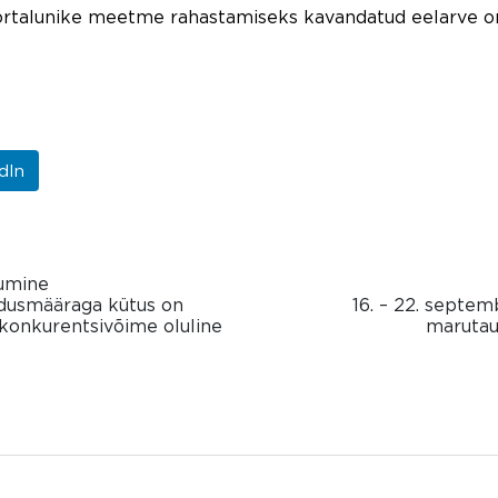
talunike meetme rahastamiseks kavandatud eelarve on 
dIn
dumine
odusmääraga kütus on
16. – 22. septe
konkurentsivõime oluline
marutau