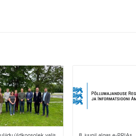
luliidu üldkoosolek valis
8. juunil algas e-PRIAs