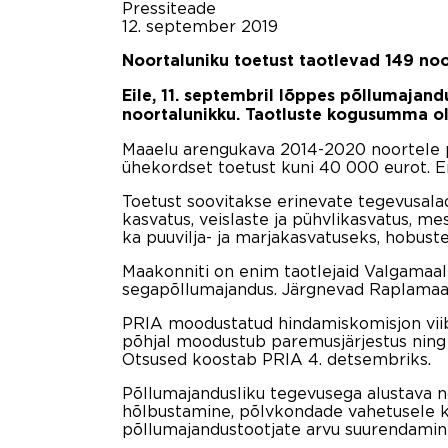
Pressiteade
12. september 2019
Noortaluniku toetust taotlevad 149 noor
Eile, 11. septembril lõppes põllumajand
noortalunikku. Taotluste kogusumma oli
Maaelu arengukava 2014-2020 noortele p
ühekordset toetust kuni 40 000 eurot. 
Toetust soovitakse erinevate tegevusala
kasvatus, veislaste ja pühvlikasvatus, mes
ka puuvilja- ja marjakasvatuseks, hobus
Maakonniti on enim taotlejaid Valgamaal
segapõllumajandus. Järgnevad Raplamaa (
PRIA moodustatud hindamiskomisjon viib
põhjal moodustub paremusjärjestus ning 
Otsused koostab PRIA 4. detsembriks.
Põllumajandusliku tegevusega alustava 
hõlbustamine, põlvkondade vahetusele 
põllumajandustootjate arvu suurendamin