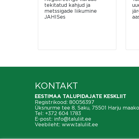
tekitatud kahjud ja
uu
metssigade liikumine
jä
JAHISes
aa
KONTAKT
EESTIMAA TALUPIDAJATE KESKLIIT
Registrikood: 80056397
Üksnurme tee 8, Saku, 75501 Harju maak
Tel:
+372 604 1783
E-post:
info@taluliit.ee
Veebileht:
www.taluliit.ee