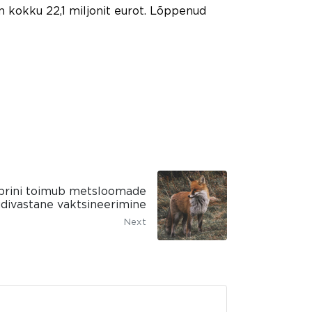
kokku 22,1 miljonit eurot. Lõppenud
mbrini toimub metsloomade
divastane vaktsineerimine
Next