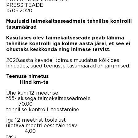
PRESSITEADE
15.05.2020
Muutusid taimekaitseseadmete tehnilise kontrolli
tasumäärad
Kasutuses olev taimekaitseseade peab läbima
tehnilise kontrolli iga kolme aasta järel, et see ei
ohustaks keskkonda ning inimese tervist.
2020.aasta kevadel toimus muudatus kõikides
hindades, uued teenuste tasumäärad on järgmised:
Teenuse nimetus
Hind km-ta
Ühe kuni 12-meetrise
töö-laiusega taimekaitseseadmele
70,00
tehnilise kontrolli teostamine
Iga 12-meetrist töölaiust
ületava meetri eest täiendav
4,00
tasu