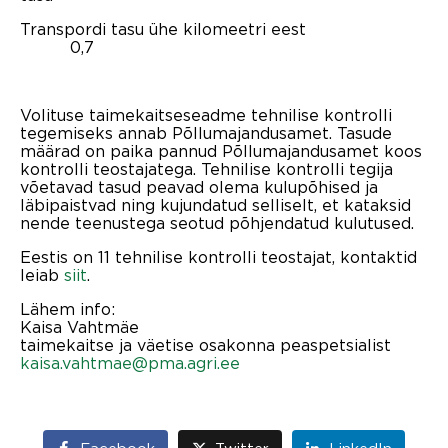
Transpordi tasu ühe kilomeetri eest
0,7
Volituse taimekaitseseadme tehnilise kontrolli
tegemiseks annab Põllumajandusamet. Tasude
määrad on paika pannud Põllumajandusamet koos
kontrolli teostajatega. Tehnilise kontrolli tegija
võetavad tasud peavad olema kulupõhised ja
läbipaistvad ning kujundatud selliselt, et kataksid
nende teenustega seotud põhjendatud kulutused.
Eestis on 11 tehnilise kontrolli teostajat, kontaktid
leiab
siit
.
Lähem info:
Kaisa Vahtmäe
taimekaitse ja väetise osakonna peaspetsialist
kaisa.vahtmae@pma.agri.ee