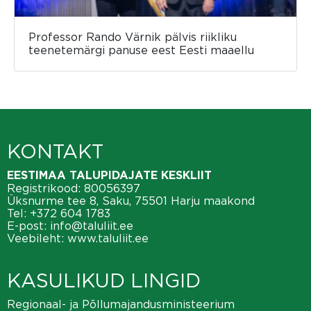
Professor Rando Värnik pälvis riikliku
teenetemärgi panuse eest Eesti maaellu
KONTAKT
EESTIMAA TALUPIDAJATE KESKLIIT
Registrikood: 80056397
Üksnurme tee 8, Saku, 75501 Harju maakond
Tel:
+372 604 1783
E-post:
info@taluliit.ee
Veebileht:
www.taluliit.ee
KASULIKUD LINGID
Regionaal- ja Põllumajandusministeerium