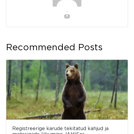
admin
Recommended Posts
Registreerige karude tekitatud kahjud ja