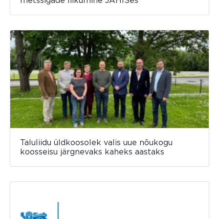
metssigade liikumine JAHISes
Taluliidu üldkoosolek valis uue nõukogu
koosseisu järgnevaks kaheks aastaks