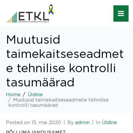
Muutusid
taimekaitseseadmet
e tehnilise kontrolli
tasumäärad
Home
Üldine
Muutusid taimekaitseseadmete tehnilise
kontrolli tasumäärad
Posted on
15. mai 2020
By
admin
In
Üldine
PÕLLUMAJANDUSAMET