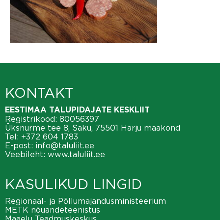
KONTAKT
EESTIMAA TALUPIDAJATE KESKLIIT
Registrikood: 80056397
Üksnurme tee 8, Saku, 75501 Harju maakond
Tel:
+372 604 1783
E-post:
info@taluliit.ee
Veebileht:
www.taluliit.ee
KASULIKUD LINGID
Regionaal- ja Põllumajandusministeerium
METK nõuandeteenistus
Maaelu Teadmuskeskus