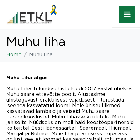
Muhu liha
Home
Muhu liha
Muhu Liha algus
Muhu Liha Tulundusühistu loodi 2017 aastal üheksa
Muhu saare ettevõtte poolt. Alustasime
ühistegevust praktilisest vajadusest – turustada
iseenda kasvatatud loomi. Meie ühistu liikmed
kasvatavad lambaid ja veiseid Muhu saare
pärandkooslustel. Muhu Lihasse kuulub ka Muhu
jahiselts. Nüüdseks on meil häid koostööpartnereid
ka teistel Eesti läänesaartel- Saaremaal, Hiiumaal,
Manijal ja Ruhnus. Meie liha peamiseks eripäraks
on just see, et loomad kasvavad vabalt rohumaal ja