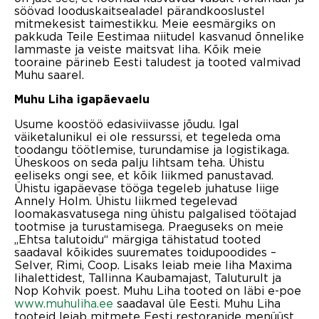
söövad looduskaitsealadel pärandkooslustel
mitmekesist taimestikku. Meie eesmärgiks on
pakkuda Teile Eestimaa niitudel kasvanud õnnelike
lammaste ja veiste maitsvat liha. Kõik meie
tooraine pärineb Eesti taludest ja tooted valmivad
Muhu saarel.
Muhu Liha igapäevaelu
Usume koostöö edasiviivasse jõudu. Igal
väiketalunikul ei ole ressurssi, et tegeleda oma
toodangu töötlemise, turundamise ja logistikaga.
Üheskoos on seda palju lihtsam teha. Ühistu
eeliseks ongi see, et kõik liikmed panustavad.
Ühistu igapäevase tööga tegeleb juhatuse liige
Annely Holm. Ühistu liikmed tegelevad
loomakasvatusega ning ühistu palgalised töötajad
tootmise ja turustamisega. Praeguseks on meie
„Ehtsa talutoidu“ märgiga tähistatud tooted
saadaval kõikides suuremates toidupoodides –
Selver, Rimi, Coop. Lisaks leiab meie liha Maxima
lihalettidest, Tallinna Kaubamajast, Taluturult ja
Nop Kohvik poest. Muhu Liha tooted on läbi e-poe
www.muhuliha.ee
saadaval üle Eesti. Muhu Liha
tooteid leiab mitmete Eesti restoranide menüüst.