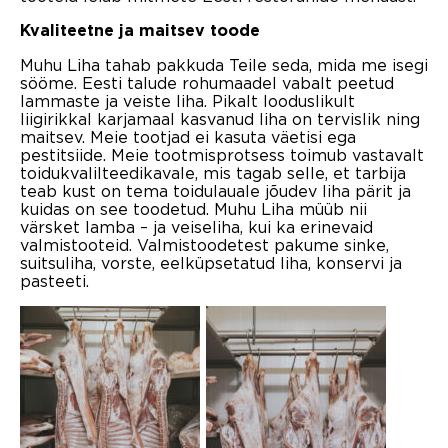
Kvaliteetne ja maitsev toode
Muhu Liha tahab pakkuda Teile seda, mida me isegi
sööme. Eesti talude rohumaadel vabalt peetud
lammaste ja veiste liha. Pikalt looduslikult
liigirikkal karjamaal kasvanud liha on tervislik ning
maitsev. Meie tootjad ei kasuta väetisi ega
pestitsiide. Meie tootmisprotsess toimub vastavalt
toidukvalilteedikavale, mis tagab selle, et tarbija
teab kust on tema toidulauale jõudev liha pärit ja
kuidas on see toodetud. Muhu Liha müüb nii
värsket lamba – ja veiseliha, kui ka erinevaid
valmistooteid. Valmistoodetest pakume sinke,
suitsuliha, vorste, eelküpsetatud liha, konservi ja
pasteeti.