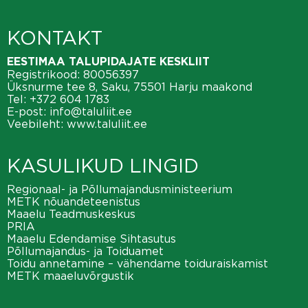
KONTAKT
EESTIMAA TALUPIDAJATE KESKLIIT
Registrikood: 80056397
Üksnurme tee 8, Saku, 75501 Harju maakond
Tel:
+372 604 1783
E-post:
info@taluliit.ee
Veebileht:
www.taluliit.ee
KASULIKUD LINGID
Regionaal- ja Põllumajandusministeerium
METK nõuandeteenistus
Maaelu Teadmuskeskus
PRIA
Maaelu Edendamise Sihtasutus
Põllumajandus- ja Toiduamet
Toidu annetamine – vähendame toiduraiskamist
METK maaeluvõrgustik