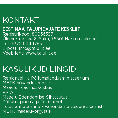
KONTAKT
EESTIMAA TALUPIDAJATE KESKLIIT
Registrikood: 80056397
Üksnurme tee 8, Saku, 75501 Harju maakond
Tel:
+372 604 1783
E-post:
info@taluliit.ee
Veebileht:
www.taluliit.ee
KASULIKUD LINGID
Regionaal- ja Põllumajandusministeerium
METK nõuandeteenistus
Maaelu Teadmuskeskus
PRIA
Maaelu Edendamise Sihtasutus
Põllumajandus- ja Toiduamet
Toidu annetamine – vähendame toiduraiskamist
METK maaeluvõrgustik