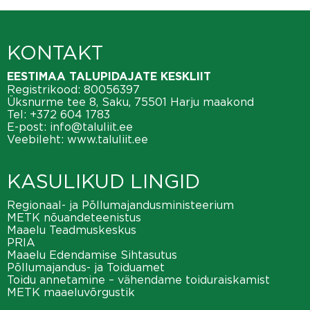
KONTAKT
EESTIMAA TALUPIDAJATE KESKLIIT
Registrikood: 80056397
Üksnurme tee 8, Saku, 75501 Harju maakond
Tel:
+372 604 1783
E-post:
info@taluliit.ee
Veebileht:
www.taluliit.ee
KASULIKUD LINGID
Regionaal- ja Põllumajandusministeerium
METK nõuandeteenistus
Maaelu Teadmuskeskus
PRIA
Maaelu Edendamise Sihtasutus
Põllumajandus- ja Toiduamet
Toidu annetamine – vähendame toiduraiskamist
METK maaeluvõrgustik