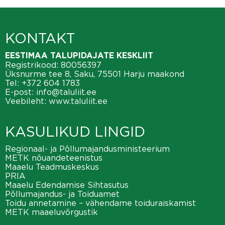
KONTAKT
EESTIMAA TALUPIDAJATE KESKLIIT
Registrikood: 80056397
Üksnurme tee 8, Saku, 75501 Harju maakond
Tel:
+372 604 1783
E-post:
info@taluliit.ee
Veebileht:
www.taluliit.ee
KASULIKUD LINGID
Regionaal- ja Põllumajandusministeerium
METK nõuandeteenistus
Maaelu Teadmuskeskus
PRIA
Maaelu Edendamise Sihtasutus
Põllumajandus- ja Toiduamet
Toidu annetamine – vähendame toiduraiskamist
METK maaeluvõrgustik