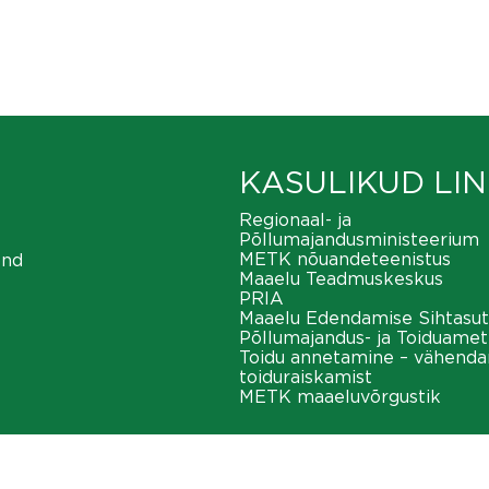
KASULIKUD LIN
Regionaal- ja
Põllumajandusministeerium
METK nõuandeteenistus
ond
Maaelu Teadmuskeskus
PRIA
Maaelu Edendamise Sihtasut
Põllumajandus- ja Toiduamet
Toidu annetamine – vähend
toiduraiskamist
METK maaeluvõrgustik