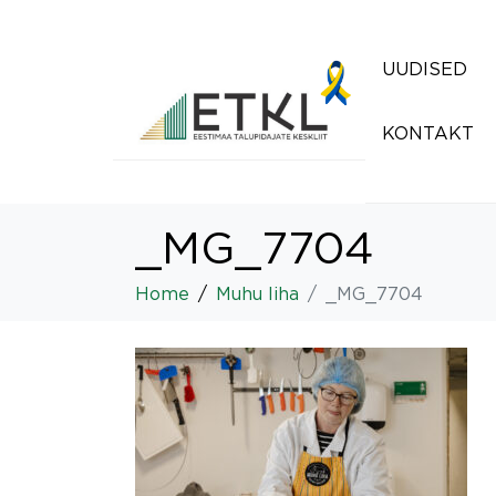
UUDISED
KONTAKT
_MG_7704
Home
Muhu liha
_MG_7704