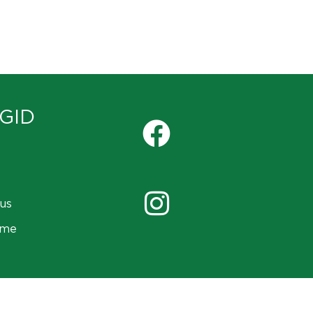
GID
us
ame