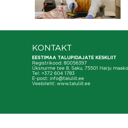
KONTAKT
EESTIMAA TALUPIDAJATE KESKLIIT
Registrikood: 80056397
Üksnurme tee 8, Saku, 75501 Harju maak
Tel:
+372 604 1783
E-post:
info@taluliit.ee
Veebileht:
www.taluliit.ee