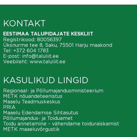
KONTAKT
EESTIMAA TALUPIDAJATE KESKLIIT
Registrikood: 80056397
Üksnurme tee 8, Saku, 75501 Harju maakond
Tel:
+372 604 1783
E-post:
info@taluliit.ee
Veebileht:
www.taluliit.ee
KASULIKUD LINGID
Regionaal- ja Põllumajandusministeerium
METK nõuandeteenistus
Maaelu Teadmuskeskus
PRIA
Maaelu Edendamise Sihtasutus
Põllumajandus- ja Toiduamet
Toidu annetamine – vähendame toiduraiskamist
METK maaeluvõrgustik