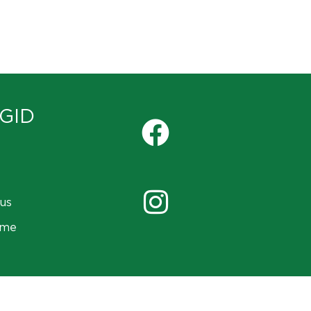
GID
us
ame