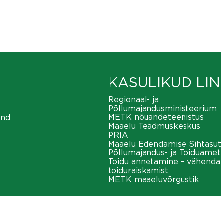
KASULIKUD LIN
Regionaal- ja
Põllumajandusministeerium
METK nõuandeteenistus
ond
Maaelu Teadmuskeskus
PRIA
Maaelu Edendamise Sihtasut
Põllumajandus- ja Toiduamet
Toidu annetamine – vähend
toiduraiskamist
METK maaeluvõrgustik