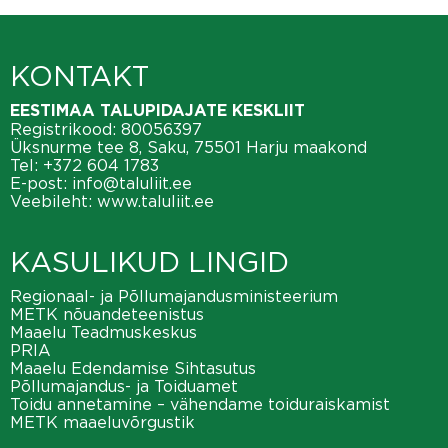
KONTAKT
EESTIMAA TALUPIDAJATE KESKLIIT
Registrikood: 80056397
Üksnurme tee 8, Saku, 75501 Harju maakond
Tel:
+372 604 1783
E-post:
info@taluliit.ee
Veebileht:
www.taluliit.ee
KASULIKUD LINGID
Regionaal- ja Põllumajandusministeerium
METK nõuandeteenistus
Maaelu Teadmuskeskus
PRIA
Maaelu Edendamise Sihtasutus
Põllumajandus- ja Toiduamet
Toidu annetamine – vähendame toiduraiskamist
METK maaeluvõrgustik