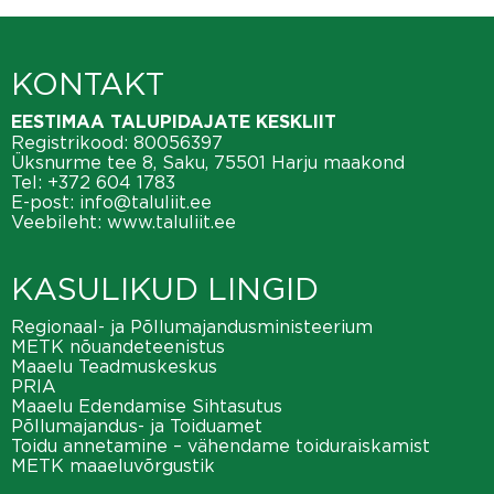
KONTAKT
EESTIMAA TALUPIDAJATE KESKLIIT
Registrikood: 80056397
Üksnurme tee 8, Saku, 75501 Harju maakond
Tel:
+372 604 1783
E-post:
info@taluliit.ee
Veebileht:
www.taluliit.ee
KASULIKUD LINGID
Regionaal- ja Põllumajandusministeerium
METK nõuandeteenistus
Maaelu Teadmuskeskus
PRIA
Maaelu Edendamise Sihtasutus
Põllumajandus- ja Toiduamet
Toidu annetamine – vähendame toiduraiskamist
METK maaeluvõrgustik