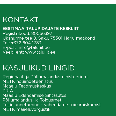
KONTAKT
EESTIMAA TALUPIDAJATE KESKLIIT
Registrikood: 80056397
Üksnurme tee 8, Saku, 75501 Harju maakond
Tel:
+372 604 1783
E-post:
info@taluliit.ee
Veebileht:
www.taluliit.ee
KASULIKUD LINGID
Regionaal- ja Põllumajandusministeerium
METK nõuandeteenistus
Maaelu Teadmuskeskus
PRIA
Maaelu Edendamise Sihtasutus
Põllumajandus- ja Toiduamet
Toidu annetamine – vähendame toiduraiskamist
METK maaeluvõrgustik