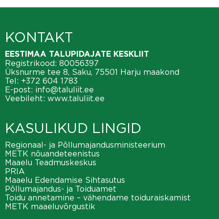
KONTAKT
EESTIMAA TALUPIDAJATE KESKLIIT
Registrikood: 80056397
Üksnurme tee 8, Saku, 75501 Harju maakond
Tel:
+372 604 1783
E-post:
info@taluliit.ee
Veebileht:
www.taluliit.ee
KASULIKUD LINGID
Regionaal- ja Põllumajandusministeerium
METK nõuandeteenistus
Maaelu Teadmuskeskus
PRIA
Maaelu Edendamise Sihtasutus
Põllumajandus- ja Toiduamet
Toidu annetamine – vähendame toiduraiskamist
METK maaeluvõrgustik