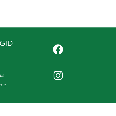
GID
us
ame