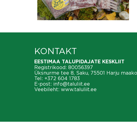
KONTAKT
EESTIMAA TALUPIDAJATE KESKLIIT
Registrikood: 80056397
Üksnurme tee 8, Saku, 75501 Harju maak
Tel:
+372 604 1783
E-post:
info@taluliit.ee
Veebileht:
www.taluliit.ee