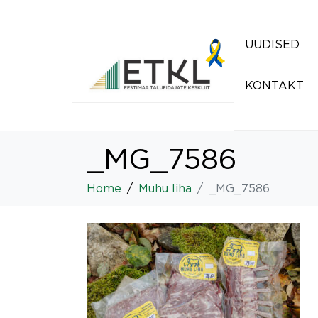
UUDISED
KONTAKT
_MG_7586
Home
Muhu liha
_MG_7586