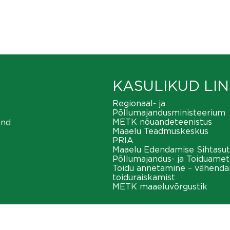
KASULIKUD LIN
Regionaal- ja
Põllumajandusministeerium
METK nõuandeteenistus
ond
Maaelu Teadmuskeskus
PRIA
Maaelu Edendamise Sihtasut
Põllumajandus- ja Toiduamet
Toidu annetamine – vähend
toiduraiskamist
METK maaeluvõrgustik