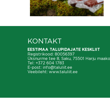
KONTAKT
EESTIMAA TALUPIDAJATE KESKLIIT
Registrikood: 80056397
Üksnurme tee 8, Saku, 75501 Harju maak
Tel:
+372 604 1783
E-post:
info@taluliit.ee
Veebileht:
www.taluliit.ee