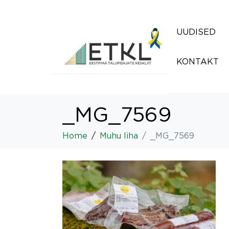
UUDISED
KONTAKT
_MG_7569
Home
Muhu liha
_MG_7569