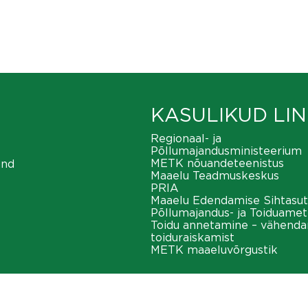
KASULIKUD LIN
Regionaal- ja
Põllumajandusministeerium
METK nõuandeteenistus
ond
Maaelu Teadmuskeskus
PRIA
Maaelu Edendamise Sihtasut
Põllumajandus- ja Toiduamet
Toidu annetamine – vähend
toiduraiskamist
METK maaeluvõrgustik