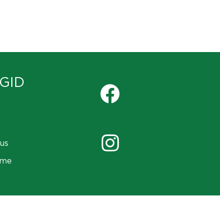
GID
us
ame