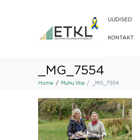
UUDISED
KONTAKT
_MG_7554
Home
Muhu liha
_MG_7554