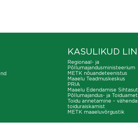
KASULIKUD LIN
Regionaal- ja
Põllumajandusministeerium
METK nõuandeteenistus
ond
Maaelu Teadmuskeskus
PRIA
Maaelu Edendamise Sihtasut
Põllumajandus- ja Toiduamet
Toidu annetamine – vähend
toiduraiskamist
METK maaeluvõrgustik