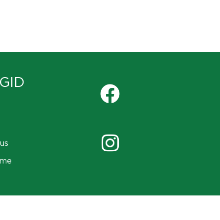
GID
us
ame