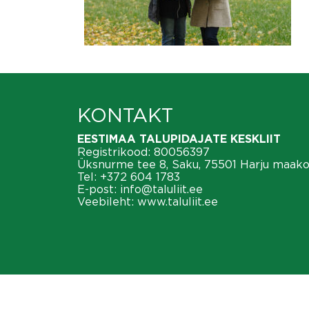
KONTAKT
EESTIMAA TALUPIDAJATE KESKLIIT
Registrikood: 80056397
Üksnurme tee 8, Saku, 75501 Harju maak
Tel:
+372 604 1783
E-post:
info@taluliit.ee
Veebileht:
www.taluliit.ee