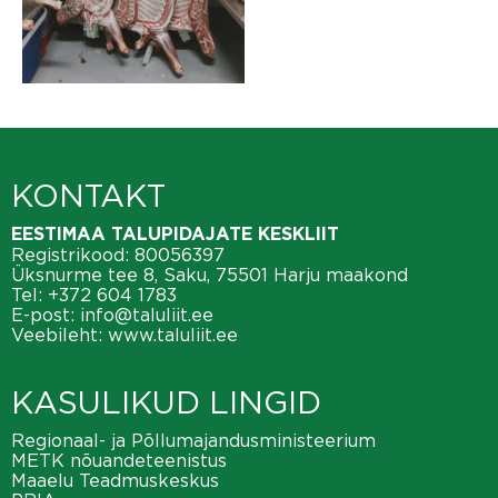
KONTAKT
EESTIMAA TALUPIDAJATE KESKLIIT
Registrikood: 80056397
Üksnurme tee 8, Saku, 75501 Harju maakond
Tel:
+372 604 1783
E-post:
info@taluliit.ee
Veebileht:
www.taluliit.ee
KASULIKUD LINGID
Regionaal- ja Põllumajandusministeerium
METK nõuandeteenistus
Maaelu Teadmuskeskus