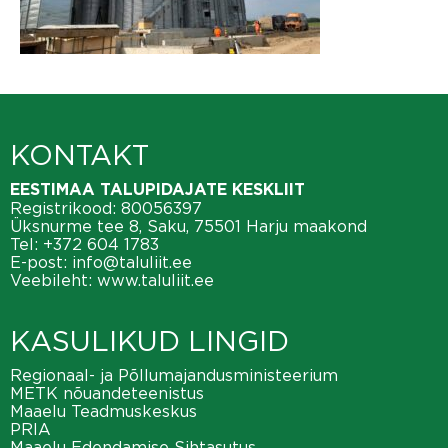
KONTAKT
EESTIMAA TALUPIDAJATE KESKLIIT
Registrikood: 80056397
Üksnurme tee 8, Saku, 75501 Harju maakond
Tel:
+372 604 1783
E-post:
info@taluliit.ee
Veebileht:
www.taluliit.ee
KASULIKUD LINGID
Regionaal- ja Põllumajandusministeerium
METK nõuandeteenistus
Maaelu Teadmuskeskus
PRIA
Maaelu Edendamise Sihtasutus