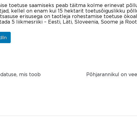
ise toetuse saamiseks peab täitma kolme erinevat põllu
tjad, kellel on enam kui 15 hektarit toetusõiguslikku 
sasuse erisusega on taotleja rohestamise toetuse ökoal
da 5 liikmesriiki – Eesti, Läti, Sloveenia, Soome ja Roots
dIn
datuse, mis toob
Põhjarannikul on vee