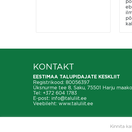
põ
eb
il
põ
ka
KONTAKT
EESTIMAA TALUPIDAJATE KESKLIIT
Registrikood: 80056397
Üksnurme tee 8, Saku, 75501 Harju maak
Tel:
+372 604 1783
E-post:
info@taluliit.ee
Veebileht:
www.taluliit.ee
Kinnita k