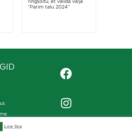
ringsõitu, et valida välja
“Parim talu 2024”
GID
us
ame
Loe lisa