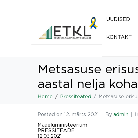
UUDISED
KONTAKT
Metsasuse erisu
aastal nelja koh
Home
Pressiteated
Metsasuse erisu
Posted on
12. märts 2021
By
admin
I
Maaeluministeerium
PRESSITEADE
12.03.2021