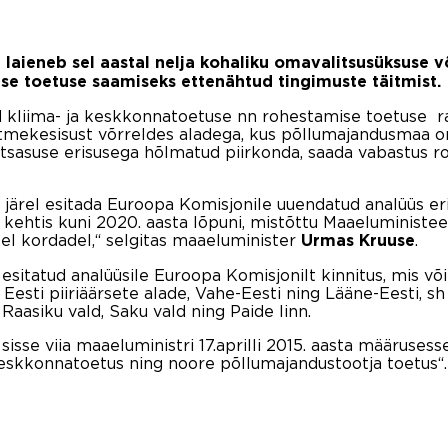
laieneb sel aastal nelja kohaliku omavalitsusüksuse v
se toetuse saamiseks ettenähtud tingimuste täitmist.
d kliima- ja keskkonnatoetuse nn rohestamise toetuse r
mekesisust võrreldes aladega, kus põllumajandusmaa on 
etsasuse erisusega hõlmatud piirkonda, saada vabastus 
 järel esitada Euroopa Komisjonile uuendatud analüüs er
kehtis kuni 2020. aasta lõpuni, mistõttu Maaeluministee
el kordadel,“ selgitas maaeluminister
.
Urmas Kruuse
l esitatud analüüsile Euroopa Komisjonilt kinnitus, mis 
Eesti piiriäärsete alade, Vahe-Eesti ning Lääne-Eesti, sh
Raasiku vald, Saku vald ning Paide linn.
isse viia maaeluministri 17.aprilli 2015. aasta määruses
keskkonnatoetus ning noore põllumajandustootja toetus“.