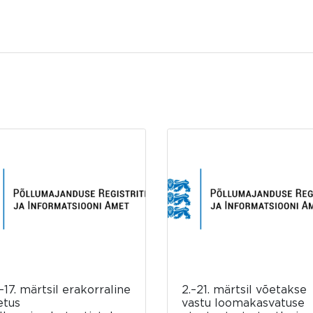
–17. märtsil erakorraline
2.–21. märtsil võetakse
etus
vastu loomakasvatuse