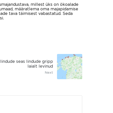
majandustava, millest üks on ökoalade
põllumaad, määratlema oma majapidamise
ade tava täimisest vabastatud. Seda
i.
lindude seas lindude gripp
laialt levinud
Next