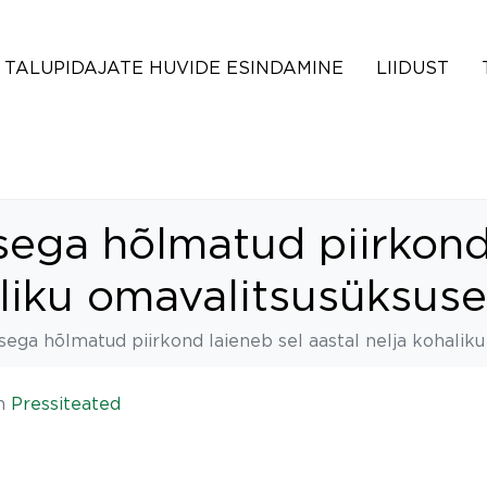
TALUPIDAJATE HUVIDE ESINDAMINE
LIIDUST
sega hõlmatud piirkond
aliku omavalitsusüksuse
sega hõlmatud piirkond laieneb sel aastal nelja kohalik
n
Pressiteated