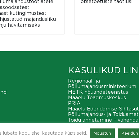
llumajandustootjatele
otsetoetuste taotlusi
asoodsatest
mastikutingimustest
hjustatud majandusliku
hju hüvitamiseks
KASULIKUD LIN
Regionaal- ja
Põllumajandusministeerium
METK nõuandeteenistus
ond
Maaelu Teadmuskeskus
PRIA
Maaelu Edendamise Sihtasut
Põllumajandus- ja Toiduamet
Toidu annetamine – vähend
toiduraiskamist
METK maaeluvõrgustik
as lubate kodulehel kasutada küpsiseid.
Nõustun
Keeldun