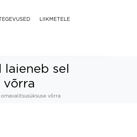
TEGEVUSED
LIIKMETELE
 laieneb sel
 võrra
u omavalitsusüksuse võrra