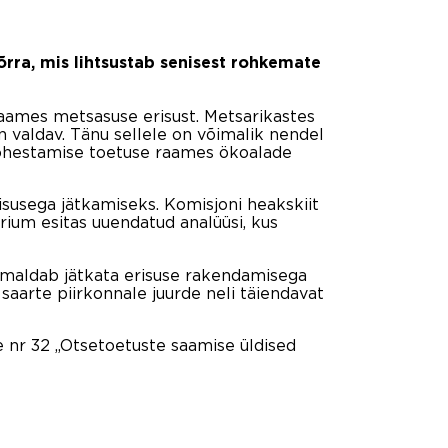
õrra, mis lihtsustab senisest rohkemate
aames metsasuse erisust. Metsarikastes
valdav. Tänu sellele on võimalik nendel
rohestamise toetuse raames ökoalade
isusega jätkamiseks. Komisjoni heakskiit
rium esitas uuendatud analüüsi, kus
võimaldab jätkata erisuse rakendamisega
 saarte piirkonnale juurde neli täiendavat
se nr 32 „Otsetoetuste saamise üldised