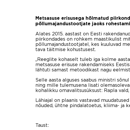
Metsasuse erisusega hõlmatud piirkond 
põllumajandustootjate jaoks rohestami
Alates 2015. aastast on Eesti rakendanu
piirkondades on rohkem maastikulist mit
põllumajandustootjatel, kes kuuluvad m
tava täitmise kohustusest.
„Reeglite kohaselt tuleb iga kolme aasta
metsasuse erisuse rakendamiseks Eestis 
lähtuti samast metoodikast nagu eelmist
Selle aasta alguses saabus ministri sõnu
ning mille tulemusena lisati olemasoleva 
kohalikku omavalitsusüksust: Rapla vald, 
Lähiajal on plaanis vastavad muudatused s
nõuded, ühtne pindalatoetus, kliima- ja 
Taust: