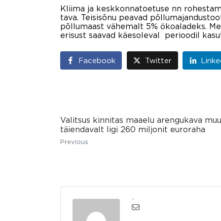
Kliima ja keskkonnatoetuse nn rohestam
tava. Teisisõnu peavad põllumajandustoo
põllumaast vähemalt 5% ökoaladeks. Met
erisust saavad käesoleval perioodil kasuta
Facebook
Twitter
Linke
Valitsus kinnitas maaelu arengukava muu
täiendavalt ligi 260 miljonit euroraha
Previous
admin