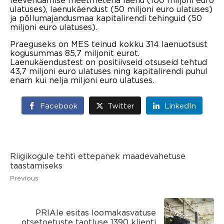
ulatuses), laenukäendust (50 miljoni euro ulatuses)
ja põllumajandusmaa kapitalirendi tehinguid (50
miljoni euro ulatuses).
Praeguseks on MES teinud kokku 314 laenuotsust
kogusummas 85,7 miljonit eurot.
Laenukäendustest on positiivseid otsuseid tehtud
43,7 miljoni euro ulatuses ning kapitalirendi puhul
enam kui nelja miljoni euro ulatuses.
Facebook
Twitter
LinkedIn
Riigikogule tehti ettepanek maadevahetuse
taastamiseks
Previous
PRIAle esitas loomakasvatuse
otsetoetuste taotluse 1390 klienti