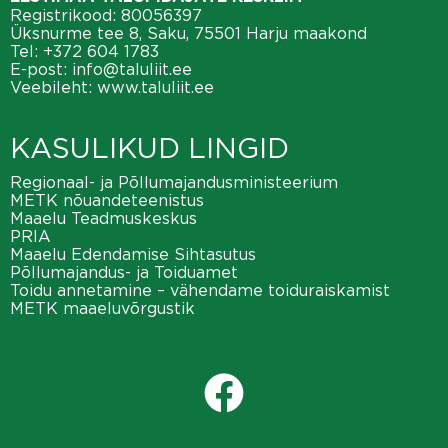
Registrikood: 80056397
Üksnurme tee 8, Saku, 75501 Harju maakond
Tel:
+372 604 1783
E-post:
info@taluliit.ee
Veebileht:
www.taluliit.ee
KASULIKUD LINGID
Regionaal- ja Põllumajandusministeerium
METK nõuandeteenistus
Maaelu Teadmuskeskus
PRIA
Maaelu Edendamise Sihtasutus
Põllumajandus- ja Toiduamet
Toidu annetamine – vähendame toiduraiskamist
METK maaeluvõrgustik