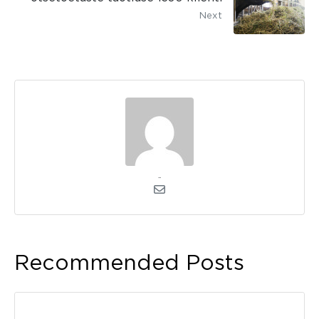
Next
admin
Recommended Posts