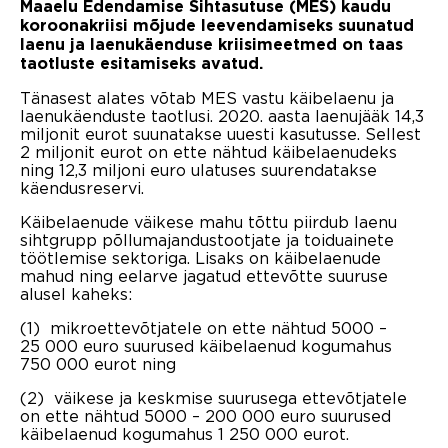
Maaelu Edendamise Sihtasutuse (MES) kaudu
koroonakriisi mõjude leevendamiseks suunatud
laenu ja laenukäenduse kriisimeetmed on taas
taotluste esitamiseks avatud.
Tänasest alates võtab MES vastu käibelaenu ja
laenukäenduste taotlusi. 2020. aasta laenujääk 14,3
miljonit eurot suunatakse uuesti kasutusse. Sellest
2 miljonit eurot on ette nähtud käibelaenudeks
ning 12,3 miljoni euro ulatuses suurendatakse
käendusreservi.
Käibelaenude väikese mahu tõttu piirdub laenu
sihtgrupp põllumajandustootjate ja toiduainete
töötlemise sektoriga. Lisaks on käibelaenude
mahud ning eelarve jagatud ettevõtte suuruse
alusel kaheks:
(1) mikroettevõtjatele on ette nähtud 5000 –
25 000 euro suurused käibelaenud kogumahus
750 000 eurot ning
(2) väikese ja keskmise suurusega ettevõtjatele
on ette nähtud 5000 – 200 000 euro suurused
käibelaenud kogumahus 1 250 000 eurot.