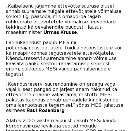
„Käibelaenu jagamine ettevõtte suuruse alusel
annab suuremale hulgale ettevõtjatele võimaluse
sellele ligi pääseda, mis omakorda tagab
rohkemate ettevõtetele võimaluse leevendada
tekkinud käibevahendite puudust,“ lausus
maaeluminister
.
Urmas Kruuse
Laenukäendust pakub MES nii
põllumajandustootjatele, toiduainetööstustele kui
ka maapiirkonnas tegutsevatele ettevõtjatele.
Käendusreservi suurendamine annab võimaluse
kaasata panku sektori rahastamisse senisest
enam, pakkudes MESi kaudu pangalaenudele
tagatisi.
„Käendusreservi suurendamine on praegu väga
vajalik, sest pangad on järjest enam hakanud ka
ettevõtetele laene väljastama, mistõttu MESi
pakutav käendus annab pankadele kindlustunde
oma laenuotsuste tegemisel,“ sõnas MESi juhatuse
esimees
.
Raul Rosenberg
Alates 2020. aasta maikuust pakuti MESi kaudu
koroonaviiruse levikuga seotud mõjude
leevendamise meetmetena laenu (100 miljoni euro