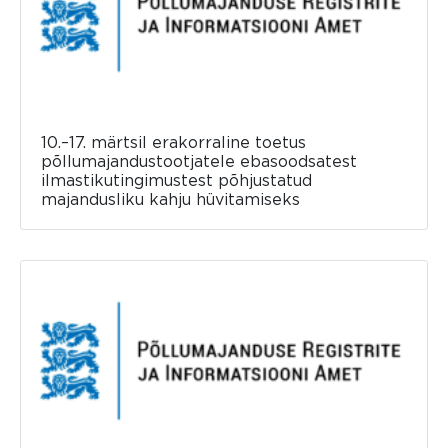
10.–17. märtsil erakorraline toetus
põllumajandustootjatele ebasoodsatest
ilmastikutingimustest põhjustatud
majandusliku kahju hüvitamiseks