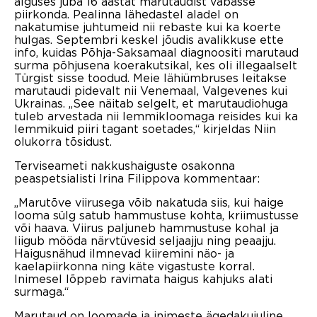
alguses juba 16 aastat marutaudist vabasse
piirkonda. Pealinna lähedastel aladel on
nakatumise juhtumeid nii rebaste kui ka koerte
hulgas. Septembri keskel jõudis avalikkuse ette
info, kuidas Põhja-Saksamaal diagnoositi marutaud
surma põhjusena koerakutsikal, kes oli illegaalselt
Türgist sisse toodud. Meie lähiümbruses leitakse
marutaudi pidevalt nii Venemaal, Valgevenes kui
Ukrainas. „See näitab selgelt, et marutaudiohuga
tuleb arvestada nii lemmikloomaga reisides kui ka
lemmikuid piiri tagant soetades,“ kirjeldas Niin
olukorra tõsidust.
Terviseameti nakkushaiguste osakonna
peaspetsialisti Irina Filippova kommentaar:
„Marutõve viirusega võib nakatuda siis, kui haige
looma sülg satub hammustuse kohta, kriimustusse
või haava. Viirus paljuneb hammustuse kohal ja
liigub mööda närvtüvesid seljaajju ning peaajju.
Haigusnähud ilmnevad kiiremini näo- ja
kaelapiirkonna ning käte vigastuste korral.
Inimesel lõppeb ravimata haigus kahjuks alati
surmaga.“
Marutaud on loomade ja inimeste ägedakujuline