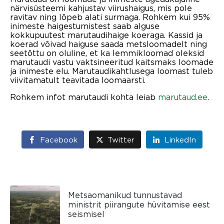
närvisüsteemi kahjustav viirushaigus, mis pole
ravitav ning lõpeb alati surmaga. Rohkem kui 95%
inimeste haigestumistest saab alguse
kokkupuutest marutaudihaige koeraga. Kassid ja
koerad võivad haiguse saada metsloomadelt ning
seetõttu on oluline, et ka lemmikloomad oleksid
marutaudi vastu vaktsineeritud kaitsmaks loomade
ja inimeste elu. Marutaudikahtlusega loomast tuleb
viivitamatult teavitada loomaarsti.
Rohkem infot marutaudi kohta leiab
marutaud.ee
.
Facebook
Twitter
LinkedIn
Metsaomanikud tunnustavad
ministrit piirangute hüvitamise eest
seismisel