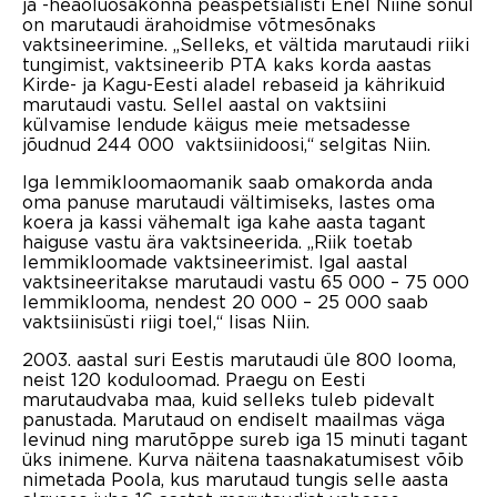
ja -heaoluosakonna peaspetsialisti Enel Niine sõnul
on marutaudi ärahoidmise võtmesõnaks
vaktsineerimine. „Selleks, et vältida marutaudi riiki
tungimist, vaktsineerib PTA kaks korda aastas
Kirde- ja Kagu-Eesti aladel rebaseid ja kährikuid
marutaudi vastu. Sellel aastal on vaktsiini
külvamise lendude käigus meie metsadesse
jõudnud 244 000 vaktsiinidoosi,“ selgitas Niin.
Iga lemmikloomaomanik saab omakorda anda
oma panuse marutaudi vältimiseks, lastes oma
koera ja kassi vähemalt iga kahe aasta tagant
haiguse vastu ära vaktsineerida. „Riik toetab
lemmikloomade vaktsineerimist. Igal aastal
vaktsineeritakse marutaudi vastu 65 000 – 75 000
lemmiklooma, nendest 20 000 – 25 000 saab
vaktsiinisüsti riigi toel,“ lisas Niin.
2003. aastal suri Eestis marutaudi üle 800 looma,
neist 120 koduloomad. Praegu on Eesti
marutaudvaba maa, kuid selleks tuleb pidevalt
panustada. Marutaud on endiselt maailmas väga
levinud ning marutõppe sureb iga 15 minuti tagant
üks inimene. Kurva näitena taasnakatumisest võib
nimetada Poola, kus marutaud tungis selle aasta