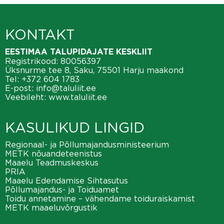
KONTAKT
EESTIMAA TALUPIDAJATE KESKLIIT
Registrikood: 80056397
Üksnurme tee 8, Saku, 75501 Harju maakond
Tel:
+372 604 1783
E-post:
info@taluliit.ee
Veebileht:
www.taluliit.ee
KASULIKUD LINGID
Regionaal- ja Põllumajandusministeerium
METK nõuandeteenistus
Maaelu Teadmuskeskus
PRIA
Maaelu Edendamise Sihtasutus
Põllumajandus- ja Toiduamet
Toidu annetamine – vähendame toiduraiskamist
METK maaeluvõrgustik