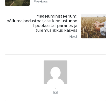
Previous
Maaeluministeerium:
põllumajandustootjate kindlustunne
I poolaastal paranes ja
tulemuslikkus kasvas
Next
admin