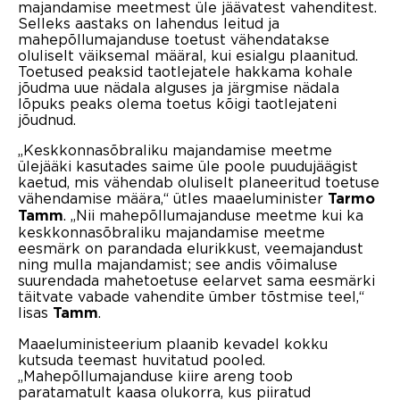
majandamise meetmest üle jäävatest vahenditest.
Selleks aastaks on lahendus leitud ja
mahepõllumajanduse toetust vähendatakse
oluliselt väiksemal määral, kui esialgu plaanitud.
Toetused peaksid taotlejatele hakkama kohale
jõudma uue nädala alguses ja järgmise nädala
lõpuks peaks olema toetus kõigi taotlejateni
jõudnud.
„Keskkonnasõbraliku majandamise meetme
ülejääki kasutades saime üle poole puudujäägist
kaetud, mis vähendab oluliselt planeeritud toetuse
vähendamise määra,“ ütles maaeluminister
Tarmo
. „Nii mahepõllumajanduse meetme kui ka
Tamm
keskkonnasõbraliku majandamise meetme
eesmärk on parandada elurikkust, veemajandust
ning mulla majandamist; see andis võimaluse
suurendada mahetoetuse eelarvet sama eesmärki
täitvate vabade vahendite ümber tõstmise teel,“
lisas
.
Tamm
Maaeluministeerium plaanib kevadel kokku
kutsuda teemast huvitatud pooled.
„Mahepõllumajanduse kiire areng toob
paratamatult kaasa olukorra, kus piiratud