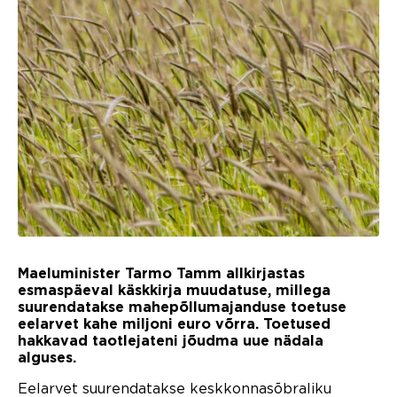
Maeluminister Tarmo Tamm allkirjastas
esmaspäeval käskkirja muudatuse, millega
suurendatakse mahepõllumajanduse toetuse
eelarvet kahe miljoni euro võrra. Toetused
hakkavad taotlejateni jõudma uue nädala
alguses.
Eelarvet suurendatakse keskkonnasõbraliku