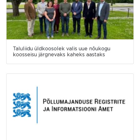
Taluliidu üldkoosolek valis uue nõukogu
koosseisu järgnevaks kaheks aastaks