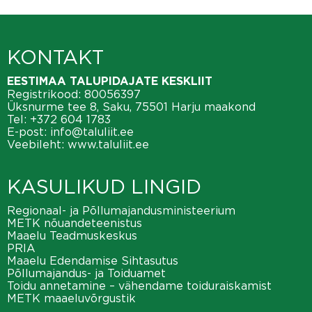
KONTAKT
EESTIMAA TALUPIDAJATE KESKLIIT
Registrikood: 80056397
Üksnurme tee 8, Saku, 75501 Harju maakond
Tel:
+372 604 1783
E-post:
info@taluliit.ee
Veebileht:
www.taluliit.ee
KASULIKUD LINGID
Regionaal- ja Põllumajandusministeerium
METK nõuandeteenistus
Maaelu Teadmuskeskus
PRIA
Maaelu Edendamise Sihtasutus
Põllumajandus- ja Toiduamet
Toidu annetamine – vähendame toiduraiskamist
METK maaeluvõrgustik