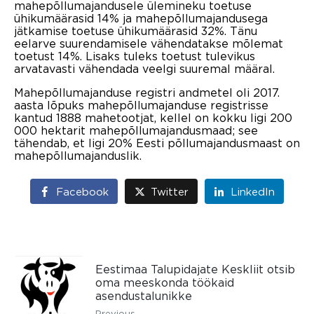
mahepõllumajandusele ülemineku toetuse
ühikumäärasid 14% ja mahepõllumajandusega
jätkamise toetuse ühikumäärasid 32%. Tänu
eelarve suurendamisele vähendatakse mõlemat
toetust 14%. Lisaks tuleks toetust tulevikus
arvatavasti vähendada veelgi suuremal määral.
Mahepõllumajanduse registri andmetel oli 2017.
aasta lõpuks mahepõllumajanduse registrisse
kantud 1888 mahetootjat, kellel on kokku ligi 200
000 hektarit mahepõllumajandusmaad; see
tähendab, et ligi 20% Eesti põllumajandusmaast on
mahepõllumajanduslik.
Facebook
Twitter
LinkedIn
Eestimaa Talupidajate Keskliit otsib
oma meeskonda töökaid
asendustalunikke
Previous