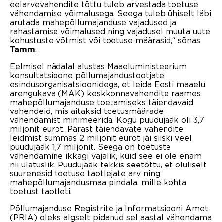
eelarvevahendite tõttu tuleb arvestada toetuse
vähendamise võimalusega. Seega tuleb ühiselt läbi
arutada mahepõllumajanduse vajadused ja
rahastamise võimalused ning vajadusel muuta uute
kohustuste võtmist või toetuse määrasid,“ sõnas
.
Tamm
Eelmisel nädalal alustas Maaeluministeerium
konsultatsioone põllumajandustootjate
esindusorganisatsioonidega, et leida Eesti maaelu
arengukava (MAK) keskkonnavahendite raames
mahepõllumajanduse toetamiseks täiendavaid
vahendeid, mis aitaksid toetusmäärade
vähendamist minimeerida. Kogu puudujääk oli 3,7
miljonit eurot. Pärast täiendavate vahendite
leidmist summas 2 miljonit eurot jäi siiski veel
puudujääk 1,7 miljonit. Seega on toetuste
vähendamine ikkagi vajalik, kuid see ei ole enam
nii ulatuslik. Puudujääk tekkis seetõttu, et oluliselt
suurenesid toetuse taotlejate arv ning
mahepõllumajandusmaa pindala, mille kohta
toetust taotleti.
Põllumajanduse Registrite ja Informatsiooni Amet
(PRIA) oleks algselt pidanud sel aastal vähendama