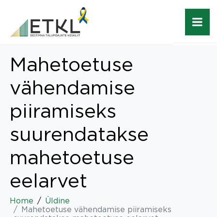
Mahetoetuse
vähendamise
piiramiseks
suurendatakse
mahetoetuse
eelarvet
Home
Üldine
Mahetoetuse vähendamise piiramiseks