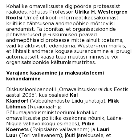
Kohalike omavalitsuste digipöörde protsessist
rääkides, rõhutas Professor
Ulrika H. Westergren
Umeå ülikooli informaatikaosakonnast
Rootsi
kriitilise tähtsusena andmepõhise mõtteviisi
arendamist. Ta toonitas, et organisatsioonide
põhiväärtused ja -uskumused peavad
andmepõhiseid protsesse mitte ainult toetama,
vaid ka aktiivselt edendama. Westergren märkis,
et lihtsalt andmete koguse suurendamine ei pruugi
automaatselt kaasa tuua muutusi inimeste või
organisatsioonide käitumismustrites.
Varajane kaasamine ja maksusüsteemi
kohandamine
Diskussioonipaneelil „Omavalitsuskorraldus Eestis
aastal 2035″, kus osalesid
Kai
(Vabaühenduste Liidu juhataja),
Klandorf
Mikk
(Regionaal- ja
Lõhmus
Põllumajandusministeeriumi kohalike
omavalitsuste poliitika osakonna nõunik, Lääne-
Nigula vallavolikogu esimees),
Piibe
(Peipsiääre vallavanem) ja
Koemets
Lauri
(Tori vallavanem), jõuti järeldusele, et
Luur