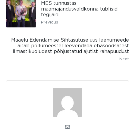
MES tunnustas
maamajandusvaldkonna tublisid
tegijaid
Previous
Maaelu Edendamise Sihtasutuse uus laenumeede
aitab põllumeestel leevendada ebasoodsatest
ilmastikuoludest põhjustatud ajutist rahapuudust
Next
admin