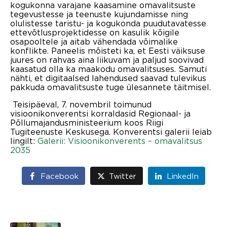
kogukonna varajane kaasamine omavalitsuste
tegevustesse ja teenuste kujundamisse ning
olulistesse taristu- ja kogukonda puudutavatesse
ettevõtlusprojektidesse on kasulik kõigile
osapooltele ja aitab vähendada võimalike
konflikte. Paneelis mõisteti ka, et Eesti väiksuse
juures on rahvas aina liikuvam ja paljud soovivad
kaasatud olla ka maakodu omavalitsuses. Samuti
nähti, et digitaalsed lahendused saavad tulevikus
pakkuda omavalitsuste tuge ülesannete täitmisel.
Teisipäeval, 7. novembril toimunud
visioonikonverentsi
korraldasid Regionaal- ja
Põllumajandusministeerium koos Riigi
Tugiteenuste Keskusega. Konverentsi galerii leiab
lingilt:
Galerii: Visioonikonverents – omavalitsus
2035
Facebook
Twitter
LinkedIn