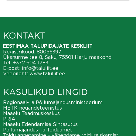
KONTAKT
EESTIMAA TALUPIDAJATE KESKLIIT
Registrikood: 80056397
Üksnurme tee 8, Saku, 75501 Harju maakond
Tel:
+372 604 1783
E-post:
info@taluliit.ee
Veebileht:
www.taluliit.ee
KASULIKUD LINGID
Regionaal- ja Põllumajandusministeerium
METK nõuandeteenistus
Maaelu Teadmuskeskus
PRIA
Maaelu Edendamise Sihtasutus
Põllumajandus- ja Toiduamet
Toidu annetamine – vähendame toiduraiskamist