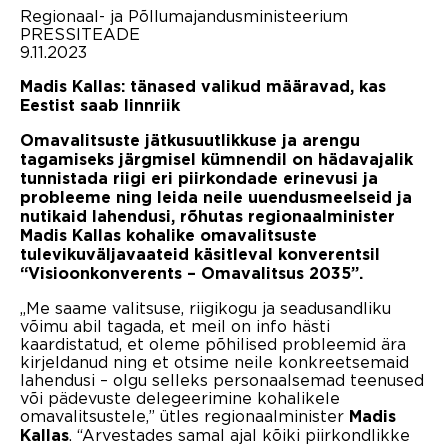
Regionaal- ja Põllumajandusministeerium
PRESSITEADE
9.11.2023
Madis Kallas: tänased valikud määravad, kas
Eestist saab linnriik
Omavalitsuste jätkusuutlikkuse ja arengu
tagamiseks järgmisel kümnendil on hädavajalik
tunnistada riigi eri piirkondade erinevusi ja
probleeme ning leida neile uuendusmeelseid ja
nutikaid lahendusi, rõhutas regionaalminister
Madis Kallas kohalike omavalitsuste
tulevikuväljavaateid käsitleval konverentsil
“Visioonkonverents – Omavalitsus 2035”.
„Me saame valitsuse, riigikogu ja seadusandliku
võimu abil tagada, et meil on info hästi
kaardistatud, et oleme põhilised probleemid ära
kirjeldanud ning et otsime neile konkreetsemaid
lahendusi – olgu selleks personaalsemad teenused
või pädevuste delegeerimine kohalikele
omavalitsustele,” ütles regionaalminister
Madis
. “Arvestades samal ajal kõiki piirkondlikke
Kallas