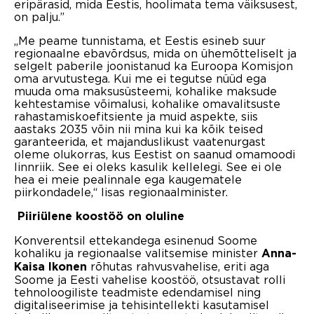
eripärasid, mida Eestis, hoolimata tema väiksusest,
on palju.”
„Me peame tunnistama, et Eestis esineb suur
regionaalne ebavõrdsus, mida on ühemõtteliselt ja
selgelt paberile joonistanud ka Euroopa Komisjon
oma arvutustega. Kui me ei tegutse nüüd ega
muuda oma maksusüsteemi, kohalike maksude
kehtestamise võimalusi, kohalike omavalitsuste
rahastamiskoefitsiente ja muid aspekte, siis
aastaks 2035 võin nii mina kui ka kõik teised
garanteerida, et majanduslikust vaatenurgast
oleme olukorras, kus Eestist on saanud omamoodi
linnriik. See ei oleks kasulik kellelegi. See ei ole
hea ei meie pealinnale ega kaugematele
piirkondadele,“ lisas regionaalminister.
Piiriülene koostöö on oluline
Konverentsil ettekandega esinenud Soome
kohaliku ja regionaalse valitsemise minister
Anna-
rõhutas rahvusvahelise, eriti aga
Kaisa Ikonen
Soome ja Eesti vahelise koostöö, otsustavat rolli
tehnoloogiliste teadmiste edendamisel ning
digitaliseerimise ja tehisintellekti kasutamisel