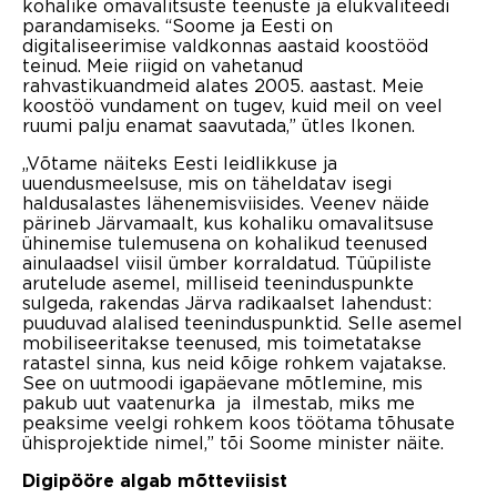
kohalike omavalitsuste teenuste ja elukvaliteedi
parandamiseks. “Soome ja Eesti on
digitaliseerimise valdkonnas aastaid koostööd
teinud. Meie riigid on vahetanud
rahvastikuandmeid alates 2005. aastast. Meie
koostöö vundament on tugev, kuid meil on veel
ruumi palju enamat saavutada,” ütles Ikonen.
„Võtame näiteks Eesti leidlikkuse ja
uuendusmeelsuse, mis on täheldatav isegi
haldusalastes lähenemisviisides. Veenev näide
pärineb Järvamaalt, kus kohaliku omavalitsuse
ühinemise tulemusena on kohalikud teenused
ainulaadsel viisil ümber korraldatud. Tüüpiliste
arutelude asemel, milliseid teeninduspunkte
sulgeda, rakendas Järva radikaalset lahendust:
puuduvad alalised teeninduspunktid. Selle asemel
mobiliseeritakse teenused, mis toimetatakse
ratastel sinna, kus neid kõige rohkem vajatakse.
See on uutmoodi igapäevane mõtlemine, mis
pakub uut vaatenurka ja ilmestab, miks me
peaksime veelgi rohkem koos töötama tõhusate
ühisprojektide nimel,” tõi Soome minister näite.
Digipööre algab mõtteviisist