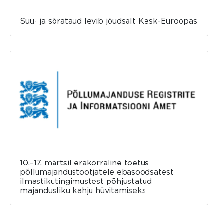
Suu- ja sõrataud levib jõudsalt Kesk-Euroopas
10.–17. märtsil erakorraline toetus
põllumajandustootjatele ebasoodsatest
ilmastikutingimustest põhjustatud
majandusliku kahju hüvitamiseks