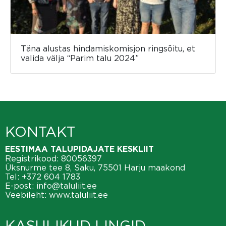
Täna alustas hindamiskomisjon ringsõitu, et
valida välja “Parim talu 2024”
KONTAKT
EESTIMAA TALUPIDAJATE KESKLIIT
Registrikood: 80056397
Üksnurme tee 8, Saku, 75501 Harju maakond
Tel:
+372 604 1783
E-post:
info@taluliit.ee
Veebileht:
www.taluliit.ee
KASULIKUD LINGID