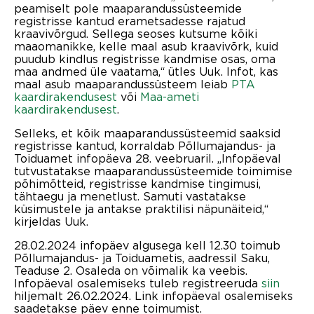
peamiselt pole maaparandussüsteemide
registrisse kantud erametsadesse rajatud
kraavivõrgud. Sellega seoses kutsume kõiki
maaomanikke, kelle maal asub kraavivõrk, kuid
puudub kindlus registrisse kandmise osas, oma
maa andmed üle vaatama,“ ütles Uuk. Infot, kas
maal asub maaparandussüsteem leiab
PTA
kaardirakendusest
või
Maa-ameti
kaardirakendusest
.
Selleks, et kõik maaparandussüsteemid saaksid
registrisse kantud, korraldab Põllumajandus- ja
Toiduamet infopäeva 28. veebruaril. „Infopäeval
tutvustatakse maaparandussüsteemide toimimise
põhimõtteid, registrisse kandmise tingimusi,
tähtaegu ja menetlust. Samuti vastatakse
küsimustele ja antakse praktilisi näpunäiteid,“
kirjeldas Uuk.
28.02.2024 infopäev algusega kell 12.30 toimub
Põllumajandus- ja Toiduametis, aadressil Saku,
Teaduse 2. Osaleda on võimalik ka veebis.
Infopäeval osalemiseks tuleb registreeruda
siin
hiljemalt 26.02.2024. Link infopäeval osalemiseks
saadetakse päev enne toimumist.