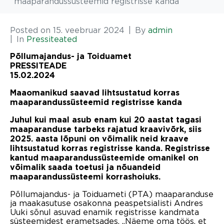
maaparandussüsteemid registrisse kanda
Posted on
15. veebruar 2024
By
admin
In
Pressiteated
Põllumajandus- ja Toiduamet
PRESSITEADE
15.02.2024
Maaomanikud saavad lihtsustatud korras
maaparandussüsteemid registrisse kanda
Juhul kui maal asub enam kui 20 aastat tagasi
maaparanduse tarbeks rajatud kraavivõrk, siis
2025. aasta lõpuni on võimalik neid kraave
lihtsustatud korras registrisse kanda. Registrisse
kantud maaparandussüsteemide omanikel on
võimalik saada toetusi ja nõuandeid
maaparandussüsteemi korrashoiuks.
Põllumajandus- ja Toiduameti (PTA) maaparanduse
ja maakasutuse osakonna peaspetsialisti Andres
Uuki sõnul asuvad enamik registrisse kandmata
süsteemidest erametsades. „Näeme oma töös, et