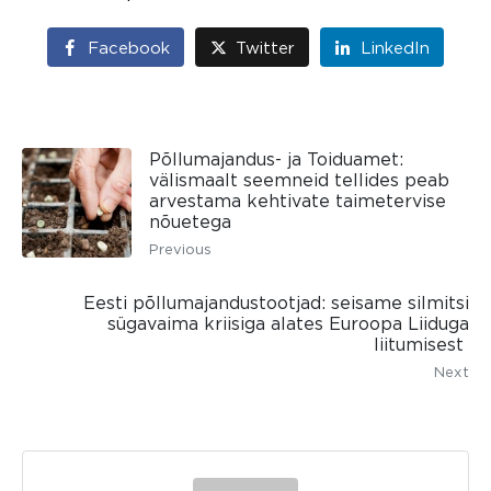
Facebook
Twitter
LinkedIn
Põllumajandus- ja Toiduamet:
välismaalt seemneid tellides peab
arvestama kehtivate taimetervise
nõuetega
Previous
Eesti põllumajandustootjad: seisame silmitsi
sügavaima kriisiga alates Euroopa Liiduga
liitumisest
Next