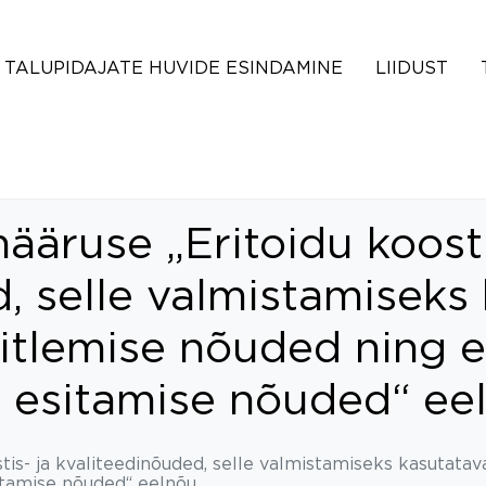
TALUPIDAJATE HUVIDE ESINDAMINE
LIIDUST
ääruse „Eritoidu koosti
, selle valmistamiseks
käitlemise nõuded ning e
e esitamise nõuded“ ee
tis- ja kvaliteedinõuded, selle valmistamiseks kasutatav
sitamise nõuded“ eelnõu