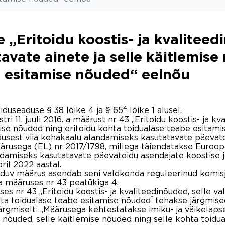
„Eritoidu koostis- ja kvaliteed
avate ainete ja selle käitlemise
e esitamise nõuded“ eelnõu
4
iduseaduse § 38 lõike 4 ja § 65
lõike 1 alusel.
 11. juuli 2016. a määrust nr 43 „Eritoidu koostis- ja kv
mise nõuded ning eritoidu kohta toidualase teabe esitami
usest viia kehakaalu alandamiseks kasutatavate päevat
ärusega (EL) nr 2017/1798, millega täiendatakse Euroo
amiseks kasutatavate päevatoidu asendajate koostise j
ril 2022 aastal.
duv määrus asendab seni valdkonda reguleerinud komisjo
a määruses nr 43 peatükiga 4.
uses nr 43 „Eritoidu koostis- ja kvaliteedinõuded, selle v
“
hta toidualase teabe esitamise nõuded
tehakse järgmis
ärgmiselt: „Määrusega kehtestatakse imiku- ja väikelapse
 nõuded, selle käitlemise nõuded ning selle kohta toidu