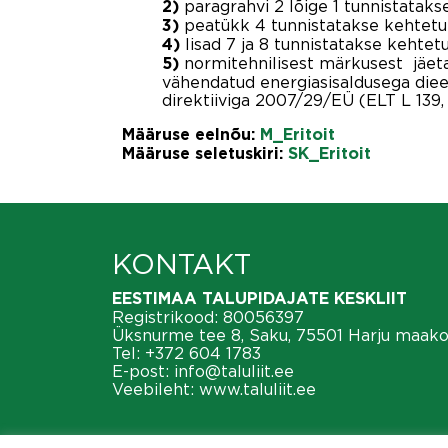
paragrahvi 2 lõige 1 tunnistataks
2)
peatükk 4 tunnistatakse kehtetu
3)
lisad 7 ja 8 tunnistatakse kehtet
4)
normitehnilisest märkusest jäeta
5)
vähendatud energiasisaldusega dieet
direktiiviga 2007/29/EÜ (ELT L 139, 3
Määruse eelnõu:
M_Eritoit
Määruse seletuskiri:
SK_Eritoit
KONTAKT
EESTIMAA TALUPIDAJATE KESKLIIT
Registrikood: 80056397
Üksnurme tee 8, Saku, 75501 Harju maak
Tel:
+372 604 1783
E-post:
info@taluliit.ee
Veebileht:
www.taluliit.ee