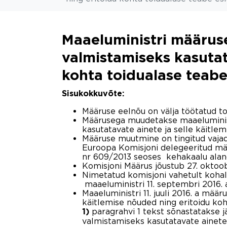
Maaeluministri määruse 
valmistamiseks kasutat
kohta toidualase teab
Sisukokkuvõte:
Määruse eelnõu on välja töötatud to
Määrusega muudetakse maaeluministri
kasutatavate ainete ja selle käitle
Määruse muutmine on tingitud vajad
Euroopa Komisjoni delegeeritud mä
nr 609/2013 seoses kehakaalu aland
Komisjoni Määrus jõustub 27. oktoob
Nimetatud komisjoni vahetult kohal
maaeluministri 11. septembri 2016. 
Maaeluministri 11. juuli 2016. a määr
käitlemise nõuded ning eritoidu ko
paragrahvi 1 tekst sõnastatakse j
1)
valmistamiseks kasutatavate ainete