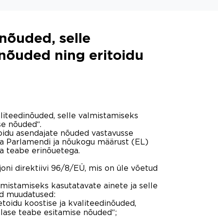
inõuded, selle
 nõuded ning eritoidu
aliteedinõuded, selle valmistamiseks
se nõuded“.
oidu asendajate nõuded vastavusse
pa Parlamendi ja nõukogu määrust (EL)
a teabe erinõuetega.
ni direktiivi 96/8/EÜ, mis on üle võetud
almistamiseks kasutatavate ainete ja selle
ed muudatused:
toidu koostise ja kvaliteedinõuded,
alase teabe esitamise nõuded“;