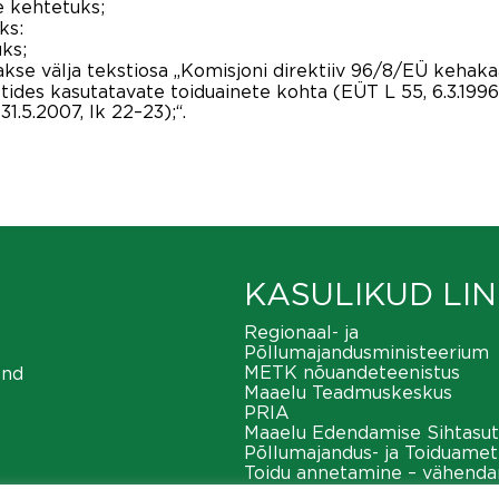
e kehtetuks;
ks:
uks;
kse välja tekstiosa „Komisjoni direktiiv 96/8/EÜ kehak
ides kasutatavate toiduainete kohta (EÜT L 55, 6.3.1996
1.5.2007, lk 22–23);“.
KASULIKUD LIN
Regionaal- ja
Põllumajandusministeerium
METK nõuandeteenistus
ond
Maaelu Teadmuskeskus
PRIA
Maaelu Edendamise Sihtasut
Põllumajandus- ja Toiduamet
Toidu annetamine – vähend
toiduraiskamist