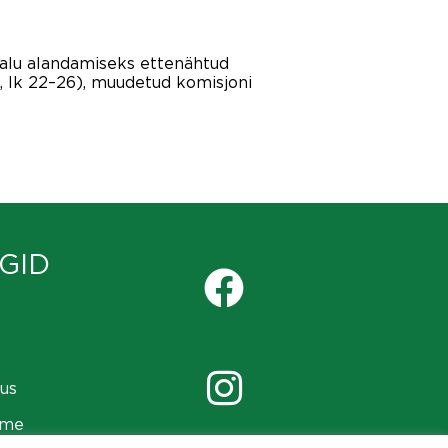
aalu alandamiseks ettenähtud
, lk 22–26), muudetud komisjoni
GID
us
ame