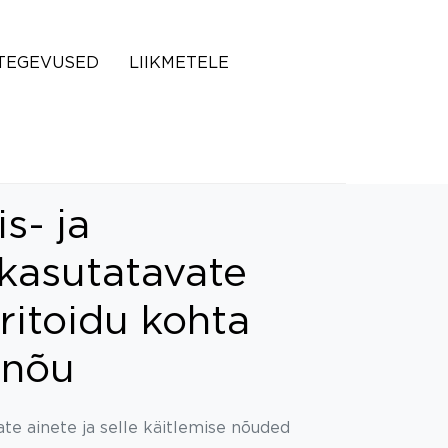
TEGEVUSED
LIIKMETELE
s- ja
 kasutatavate
ritoidu kohta
lnõu
ate ainete ja selle käitlemise nõuded