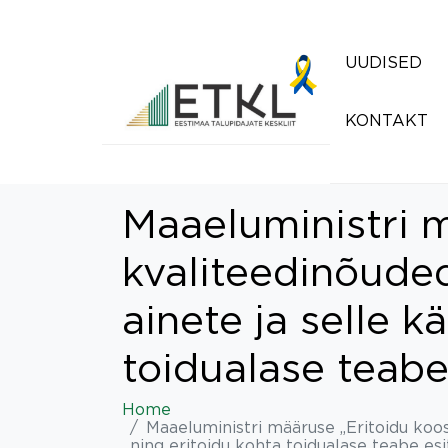
UUDISED
KONTAKT
Maaeluministri m
kvaliteedinõuded
ainete ja selle 
toidualase teab
Home
Maaeluministri määruse „Eritoidu koos
ning eritoidu kohta toidualase teabe e